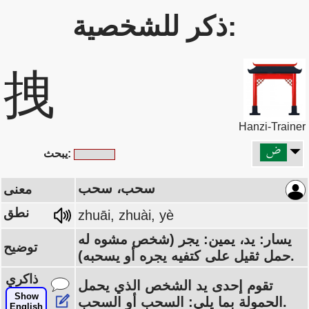
ذكر للشخصية:
拽
Hanzi-Trainer
يبحث:
سحب، سحب
معنى
نطق
zhuāi, zhuài, yè
يسار: يد، يمين: يجر (شخص مشوه له
توضيح
حمل ثقيل على كتفيه يجره أو يسحبه).
ذاكري
تقوم إحدى يد الشخص الذي يحمل
Show
الحمولة بما يلي: السحب أو السحب.
English