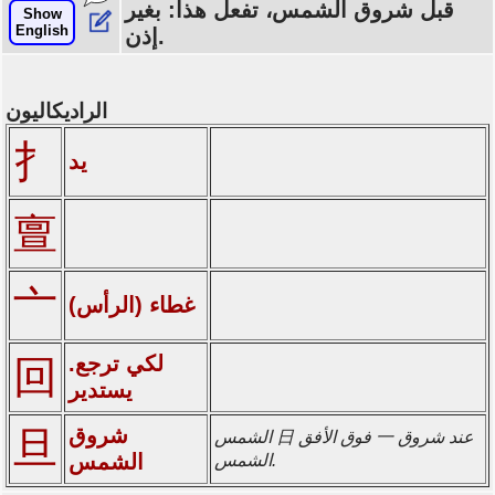
قبل شروق الشمس، تفعل هذا: بغير
Show
English
إذن.
الراديكاليون
扌
يد
亶
亠
غطاء (الرأس)
لكي ترجع.
回
يستدير
شروق
旦
الشمس 日 فوق الأفق 一 عند شروق
الشمس
الشمس.