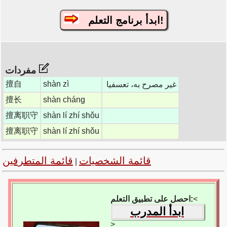
ابدأ برنامج التعلم!
مفردات
擅自
shàn zì
غير مصرح به، تعسفيا
擅长
shàn cháng
擅离职守
shàn lí zhí shǒu
擅离职守
shàn lí zhí shǒu
قائمة الشخصيات
قائمة المتطرفين
|
<
احصل على تطبيق التعلم:
ابدأ المدرب
>