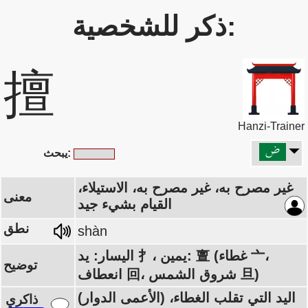
ذكر للشخصية:
擅
Hanzi-Trainer
يبحث:
غير مصرح به، غير مصرح به، الاستيلاء،
معنى
القيام بشيء جيد
نطق
shàn
اليسار: يد 扌، يمين: 亶 (غطاء 亠،
توضيح
انعطاف 回، شروق الشمس 旦)
(الأعمى الدوار) اليد التي تقلب الغطاء،
ذاكري