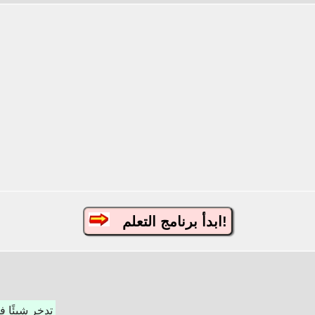
ابدأ برنامج التعلم!
تدخر شيئًا فش