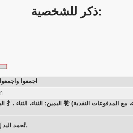
ذكر للشخصية:
اجمعوا واجمعوا
n
اليسار: اليد 扌، ا
تُحمد اليد إذا جمعت.