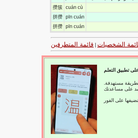
攒簇
cuán cù
拼攒
pīn cuán
拼攒
pīn cuán
ائمة الشخصيات
قائمة المتطرفين
|
بطريقة مستهدفة.