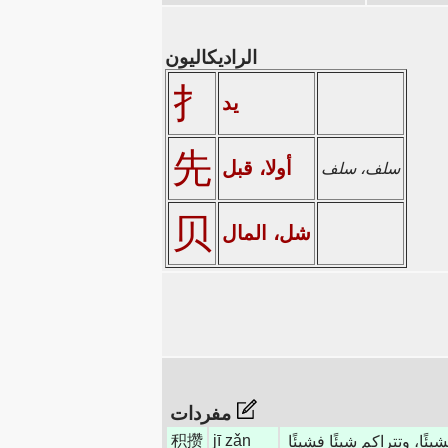
الراديكاليون
扌
يد
先
أولا، قبل
سلف، سلف
贝
شل، المال
مفردات
积攒
jī zǎn
يئًا، وتتراكم شيئًا فشيئًا