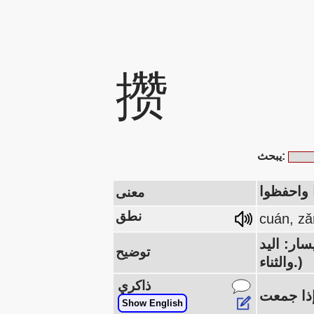
攒
يبحث:
 واحفظوا
معنى
نطق
cuán, zǎ
ليمين: الثناء، الثناء 赞 (أولاً وقبل كل شيء، مع المدفوعات النقدية 贝، يمكنك الثناء
توضيح
والثناء.)
ذاكري
Show English