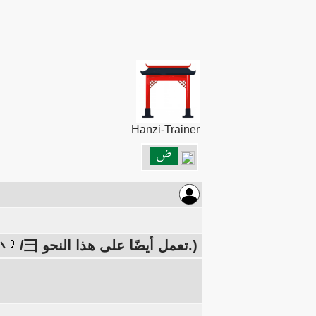
Hanzi-Trainer
/彐 تعمل أيضًا على هذا النحو.)
على اليسار: شجرة 木، على 