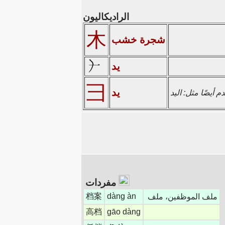
الراديكاليون
木
شجرة خشب
يد
彐
يد
 أيضًا مثل: اليد
مفردات
档案
dàng àn
ملف الموظفين، ملف
高档
gāo dàng