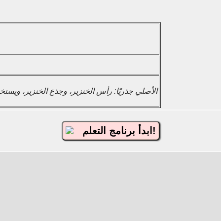
الأصلي جذريًا: رأس الخنزير، وجذع الخنزير، ويستخدم
ابدأ برنامج التعلم!