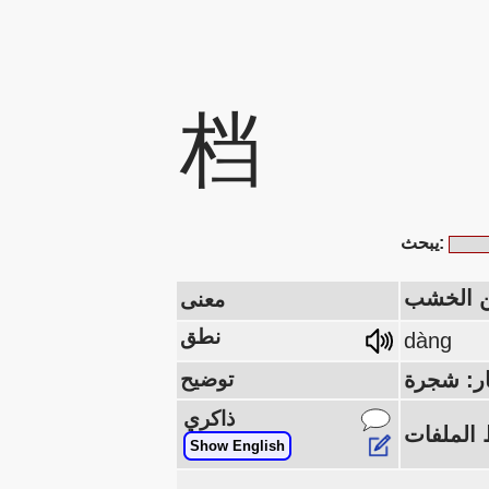
档
يبحث:
ن الخشب
معنى
نطق
dàng
توضيح
ذاكري
Show English