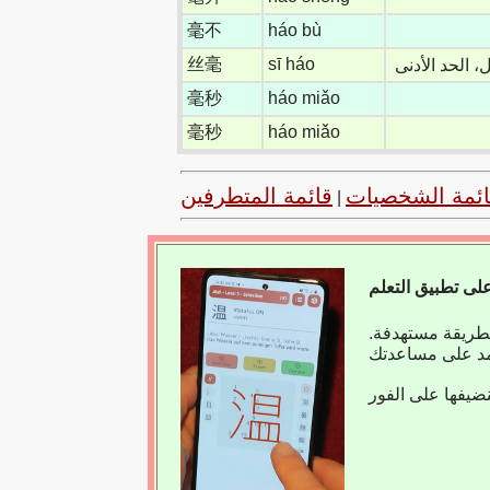
毫不
háo bù
丝毫
sī háo
، الحد الأدنى
毫秒
háo miǎo
毫秒
háo miǎo
ائمة الشخصيات
قائمة المتطرفين
|
بطريقة مستهدفة.