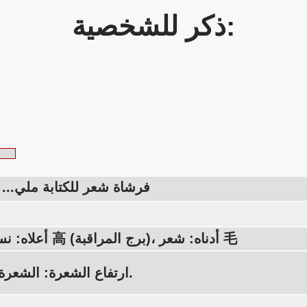
ذكر للشخصية:
فرشاة شعر للكتابة ملي... (1/1000
أعلاه: نسخة عالية 高 (برج المراقبة)، أدناه: شعر 毛
ارتفاع الشعرة: الشعرة، أو 1 مم.