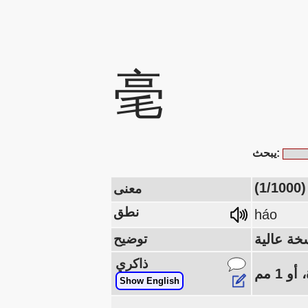
毫
يبحث:
)
معنى
نطق
háo
توضيح
ذاكري
Show English