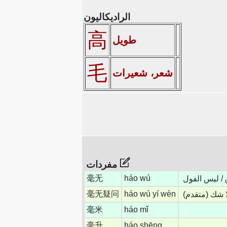
الراديكاليون
高
طويل
毛
شعر، شعيرات
مفردات
毫无
háo wú
毫无疑问
háo wú yí wèn
ا شك (متقدم)
毫米
háo mǐ
毫升
háo shēng