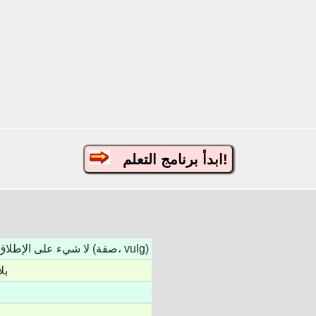
ابدأ برنامج التعلم!
لا شيء على الإطلاق / ليس الفول (صفة، vulg)
بل