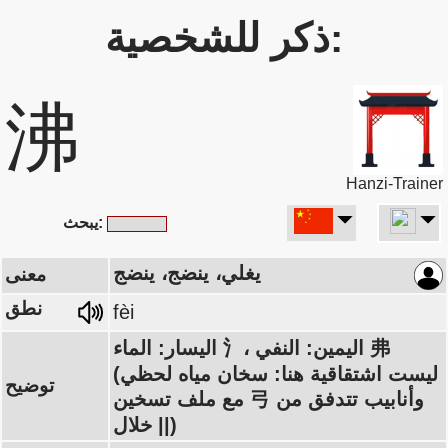
ذكر للشخصية:
沸
Hanzi-Trainer
يبحث:
يغلي، ينضج، ينضج
معنى
نطق
fèi
اليسار: الماء 氵، اليمين: النفي 弗
(ليست اشتقاقية هنا: سخان مياه لحظي
توضيح
مع ملف تسخين 弓 وأنابيب تتدفق من
خلال ||)