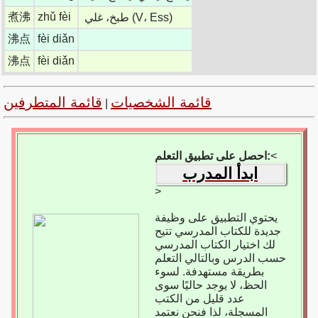
煮沸
zhǔ fèi
طبخ، غلي (V، Ess)
沸点
fèi diǎn
沸点
fèi diǎn
قائمة الشخصيات
قائمة المتطرفين
|
<
احصل على تطبيق التعلم:
ابدأ المدرب
>
يحتوي التطبيق على وظيفة
جديدة للكتاب المدرسي تتيح
لك اختيار الكتاب المدرسي
حسب الدرس وبالتالي التعلم
بطريقة مستهدفة. لسوء
الحظ، لا يوجد حاليًا سوى
عدد قليل من الكتب
المسجلة، لذا فنحن نعتمد