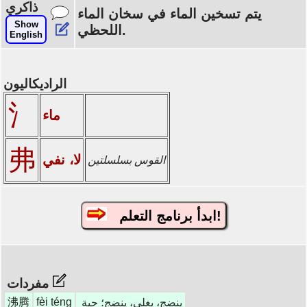
ذاكري
يتم تسخين الماء في سخان الماء
Show
اللحظي.
English
الراديكاليون
氵
ماء
弗
لا، نفي
القوس بسلسلتين
ابدأ برنامج التعلم!
مفردات
沸腾
fèi téng
ينضج، يغلي، ينضج؛ حية