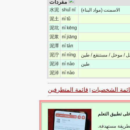
مفردات
水泥
shuǐ ní
الاسمنت (مواد البناء)
泥土
ní tǔ
泥坑
ní kēng
泥浆
ní jiāng
泥潭
ní tán
泥泞
ní nìng
حل / موحل / مستنقع / طين
泥淖
ní nào
طين
泥淖
ní nào
ائمة الشخصيات
قائمة المتطرفين
|
بطريقة مستهدفة.