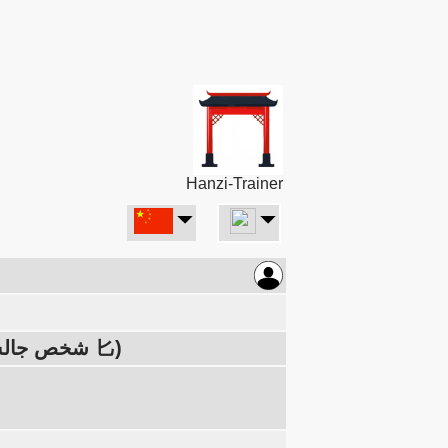
Hanzi-Trainer
اليسار: ماء 氵، اليمين: راهبة 尼 (مؤخرة في منظر جانبي 尸، شخص جالس 匕)