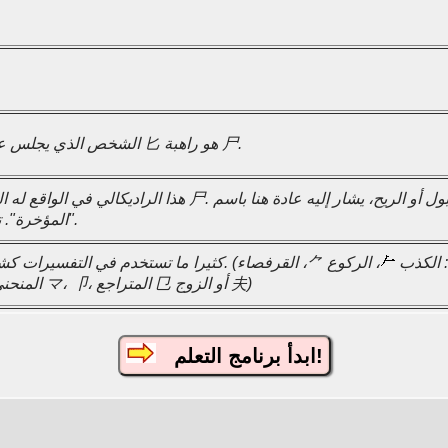
الشخص الذي يجلس على مؤخرتها 匕 هو راهبة 尸.
هذا الراديكالي في الواقع له المعنى: الجثة 尸. ولكن نظرًا لاستخدامه في الديك أو البول
"المؤخرة". تم مشاهدتها.
شخص" هم: الكذب
، الركوع ⺈، القرفصاء 夂،
الماهر 才، المنحني マ، 卩، المتراجع 㔾 أو الزوج 夫)
ابدأ برنامج التعلم!