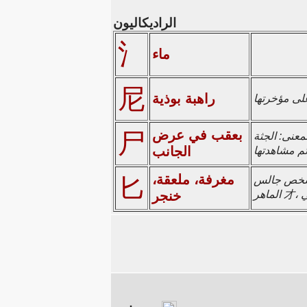
الراديكاليون
氵
ماء
尼
راهبة بوذية
بعقب في عرض
尸
 أو الريح، يشار إليه عادة هنا باسم
الجانب
مغرفة، ملعقة،
匕
خنجر