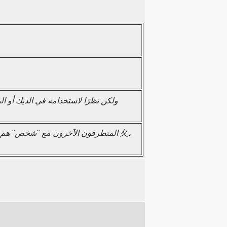
كثيرا ما تستخدم في التفسيرات كشخص جالس. (المتطرفون الآخرون مع "