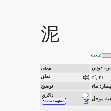
泥
يبحث:
طين، دوس
معنى
نطق
ní, nì
توضيح
ذاكري
Show English