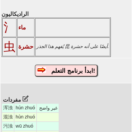
الراديكاليون
氵
ماء
虫
حشرة
يُفهم هذا الجذر 昆 أيضًا على أنه حشرة.
ابدأ برنامج التعلم!
مفردات
浑浊
hún zhuó
غير واضح
混浊
hùn zhuó
污浊
wū zhuó