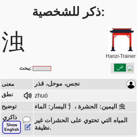
ذكر للشخصية:
浊
Hanzi-Trainer
يبحث:
نجس، موحل، قذر
معنى
نطق
zhuó
اليسار: الماء 氵، اليمين: الحشرة 虫
توضيح
ذاكري
المياه التي تحتوي على الحشرات غير
Show
نظيفة.
English