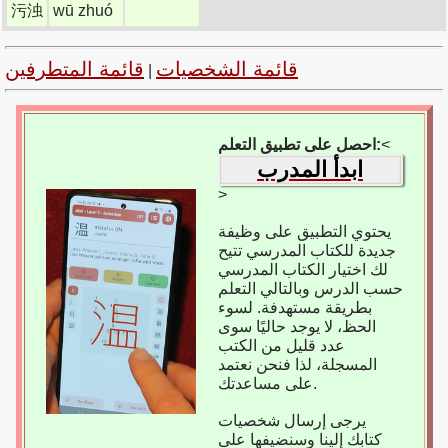
污浊
wū zhuó
قائمة الشخصيات
قائمة المتطرفين
|
<
احصل على تطبيق التعلم:
ابدأ المدرب
>
يحتوي التطبيق على وظيفة
جديدة للكتاب المدرسي تتيح
لك اختيار الكتاب المدرسي
حسب الدرس وبالتالي التعلم
بطريقة مستهدفة. لسوء
الحظ، لا يوجد حاليًا سوى
عدد قليل من الكتب
المسجلة، لذا فنحن نعتمد
على مساعدتك.
يرجى إرسال شخصيات
كتابك إلينا وسنضيفها على