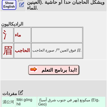
العينين). ويشكل الحاجبان حداً أو حاشية
Show
English
للماء.
الراديكاليون
氵
ماء
眉
الحاجب
صورة الحاجب 尸 فوق العين 目.
ابدأ برنامج التعلم!
مفردات
Méi gōng
ميكونغ (نهر في جنوب شرق آسيا) (Eig،
湄公河
hé
Geo)