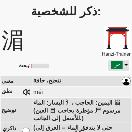
ذكر للشخصية:
湄
Hanzi-Trainer
يبحث:
تنحنح، حافة
معنى
نطق
méi
اليسار: الماء 氵، اليمين: الحاجب 眉
توضيح
(العين 目 مؤطرة بحاجب 尸 مرسوم
للأسفل إلى الجانب.)
(حتى لا يتدفق الماء = العرق إلى
ذاكري