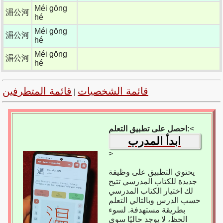
Méi gōng
湄公河
hé
Méi gōng
湄公河
hé
Méi gōng
湄公河
hé
قائمة الشخصيات
قائمة المتطرفين
|
<
احصل على تطبيق التعلم:
ابدأ المدرب
>
يحتوي التطبيق على وظيفة
جديدة للكتاب المدرسي تتيح
لك اختيار الكتاب المدرسي
حسب الدرس وبالتالي التعلم
بطريقة مستهدفة. لسوء
الحظ، لا يوجد حاليًا سوى