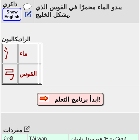
ذاكري
يبدو الماء محمرًا في القوس الذي
Show
يشكل الخليج.
English
الراديكاليون
氵
ماء
弓
القوس
ابدأ برنامج التعلم!
مفردات
台湾
Tái wān
فورموزا، تايوان (Eig، Geo)