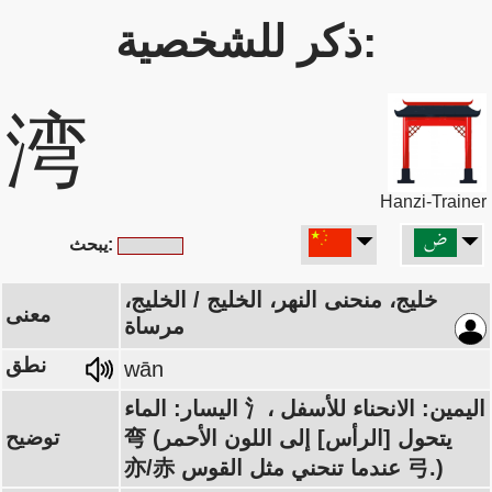
ذكر للشخصية:
湾
Hanzi-Trainer
يبحث:
خليج، منحنى النهر، الخليج / الخليج،
معنى
مرساة
نطق
wān
اليسار: الماء 氵، اليمين: الانحناء للأسفل
弯 (يتحول [الرأس] إلى اللون الأحمر
توضيح
亦/赤 عندما تنحني مثل القوس 弓.)