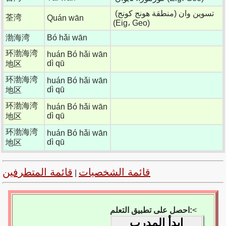
تسوين وان (منطقة هونج كونج)
荃湾
Quán wān
(Eig، Geo)
渤海湾
Bó hǎi wān
环渤海湾
huán Bó hǎi wān
dì qū
地区
环渤海湾
huán Bó hǎi wān
dì qū
地区
环渤海湾
huán Bó hǎi wān
dì qū
地区
环渤海湾
huán Bó hǎi wān
dì qū
地区
قائمة الشخصيات
قائمة المتطرفين
|
<
احصل على تطبيق التعلم:
ابدأ المدرب