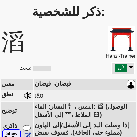
ذكر للشخصية:
滔
Hanzi-Trainer
يبحث:
فيضان، فيضان
معنى
نطق
tāo
اليسار: الماء 氵، اليمين: 舀 (الوصول
توضيح
إلى الأسفل 爫، الملاط 臼)
إذا وصلت اليد إلى الأسفل/إلى الهاون
ذاكري
(مملوء حتى الحافة)، فسوف يفيض
Show