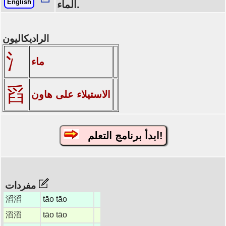
English
الماء.
الراديكاليون
氵
ماء
舀
الاستيلاء على هاون
ابدأ برنامج التعلم!
مفردات
滔滔
tāo tāo
滔滔
tāo tāo