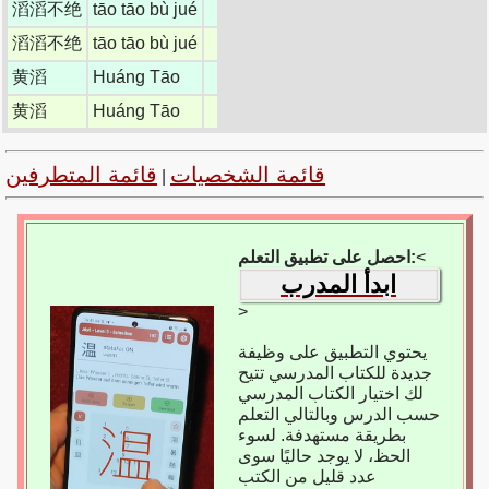
滔滔不绝
tāo tāo bù jué
滔滔不绝
tāo tāo bù jué
黄滔
Huáng Tāo
黄滔
Huáng Tāo
قائمة الشخصيات
قائمة المتطرفين
|
<
احصل على تطبيق التعلم:
ابدأ المدرب
>
يحتوي التطبيق على وظيفة
جديدة للكتاب المدرسي تتيح
لك اختيار الكتاب المدرسي
حسب الدرس وبالتالي التعلم
بطريقة مستهدفة. لسوء
الحظ، لا يوجد حاليًا سوى
عدد قليل من الكتب