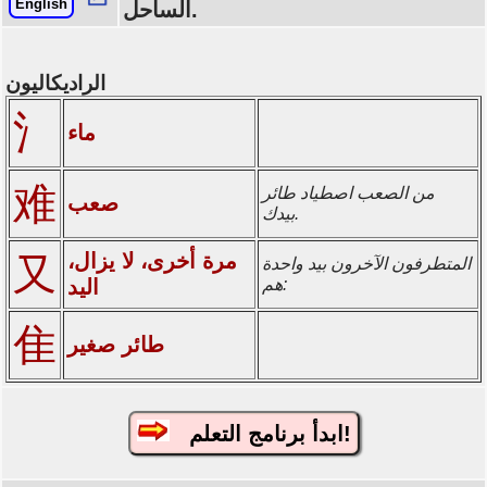
English
الساحل.
الراديكاليون
氵
ماء
难
من الصعب اصطياد طائر
صعب
بيدك.
مرة أخرى، لا يزال،
又
المتطرفون الآخرون بيد واحدة
هم:
اليد
隹
طائر صغير
ابدأ برنامج التعلم!