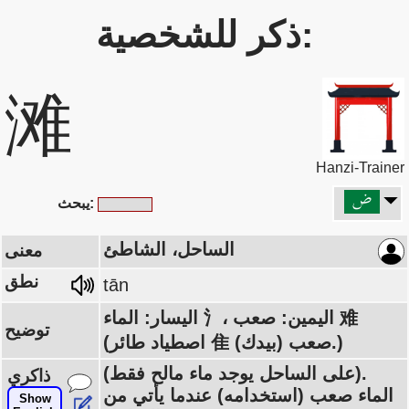
ذكر للشخصية:
滩
Hanzi-Trainer
يبحث:
الساحل، الشاطئ
معنى
نطق
tān
اليسار: الماء 氵، اليمين: صعب 难
توضيح
(اصطياد طائر 隹 (بيدك) صعب.)
(على الساحل يوجد ماء مالح فقط).
ذاكري
الماء صعب (استخدامه) عندما يأتي من
Show