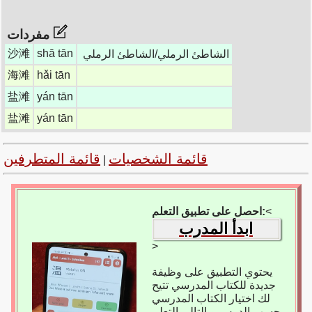
مفردات
沙滩
shā tān
الشاطئ الرملي/الشاطئ الرملي
海滩
hǎi tān
盐滩
yán tān
盐滩
yán tān
قائمة الشخصيات
قائمة المتطرفين
|
<
احصل على تطبيق التعلم:
ابدأ المدرب
>
يحتوي التطبيق على وظيفة
جديدة للكتاب المدرسي تتيح
لك اختيار الكتاب المدرسي
حسب الدرس وبالتالي التعلم