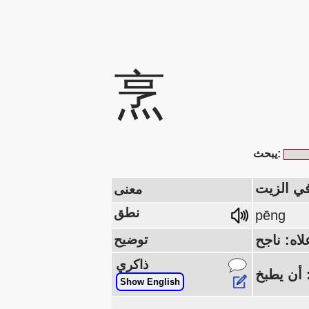
烹
يبحث:
في الزيت
معنى
نطق
pēng
توضيح
ذاكري
Show English