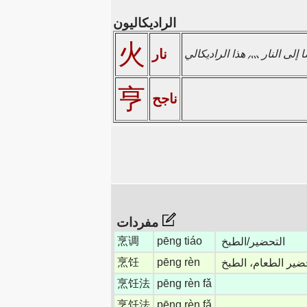
الراديكاليون
火
نار
亨
ناجح
مفردات
烹调
pēng tiáo
التحضير/الطبخ
烹饪
pēng rèn
ضير الطعام، الطبخ
烹饪法
pēng rèn fǎ
烹饪法
pēng rèn fǎ