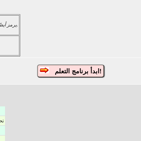
هذا الراديكالي 灬 يرمز أيضًا إلى النار.
ابدأ برنامج التعلم!
تح