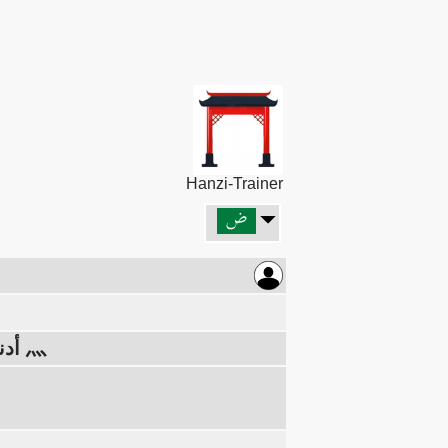
Hanzi-Trainer
أعلاه: ناجح 亨 (من أكمل شيئًا عاليًا/عظيمًا 了 فهو ناجح.)، أدناه: نار 灬