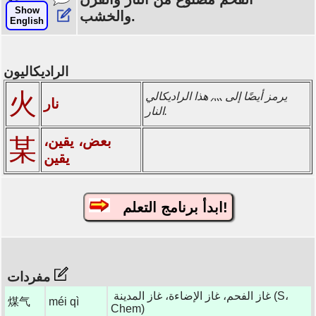
Show
والخشب.
English
الراديكاليون
火
هذا الراديكالي 灬 يرمز أيضًا إلى
نار
النار.
بعض، يقين،
某
يقين
ابدأ برنامج التعلم!
مفردات
غاز الفحم، غاز الإضاءة، غاز المدينة (S،
煤气
méi qì
Chem)