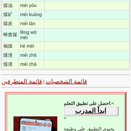
煤油
méi yóu
煤矿
méi kuàng
煤炭
méi tàn
fēng wō
蜂窝煤
méi
褐煤
hè méi
煤渣
méi zhā
煤渣
méi zhā
قائمة الشخصيات
قائمة المتطرفين
|
<
احصل على تطبيق التعلم:
ابدأ المدرب
>
يحتوي التطبيق على وظيفة