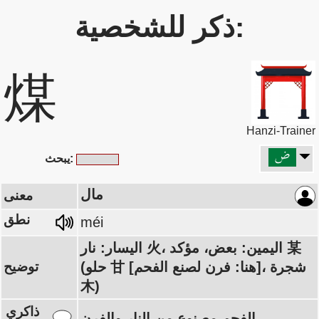
ذكر للشخصية:
煤
Hanzi-Trainer
يبحث:
مال
معنى
نطق
méi
اليسار: نار 火، اليمين: بعض، مؤكد 某
(حلو 甘 [هنا: فرن لصنع الفحم]، شجرة
توضيح
木)
ذاكري
الفحم مصنوع من النار والفرن