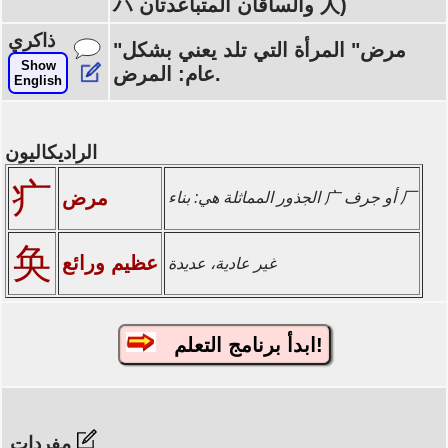
ハ والساقان المتباعدتان 人)
ذاكري
"مرض" المرأة التي تلد يعني بشكل
Show
عام: المرض.
English
الراديكاليون
疒
مرض
الجذور المماثلة هي: بناء 广 أو جرف 厂
奂
عظيم ورائع
غير عادية، عديدة
ابدأ برنامج التعلم!
مفردات