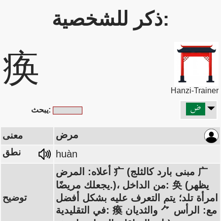
ذكر للشخصية:
痪
Hanzi-Trainer
يبحث:
مرض
معنى
نطق
huàn
أعلاه: المرض 疒 (مبنى بارد كالثلج 广
يجعلك مريضًا.)، من الداخل: 奂 (يظهر
امرأة تلد؛ يتم التعرف عليه بشكل أفضل
توضيح
في التقليدية: 瘓 مع: الرأس ⺈ والثديان