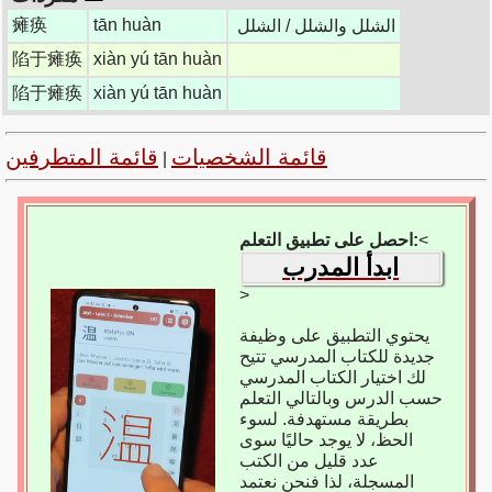
瘫痪
tān huàn
الشلل والشلل / الشلل
陷于瘫痪
xiàn yú tān huàn
陷于瘫痪
xiàn yú tān huàn
قائمة الشخصيات
قائمة المتطرفين
|
<
احصل على تطبيق التعلم:
ابدأ المدرب
>
يحتوي التطبيق على وظيفة
جديدة للكتاب المدرسي تتيح
لك اختيار الكتاب المدرسي
حسب الدرس وبالتالي التعلم
بطريقة مستهدفة. لسوء
الحظ، لا يوجد حاليًا سوى
عدد قليل من الكتب
المسجلة، لذا فنحن نعتمد