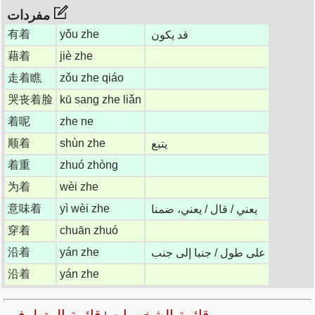
مفردات
有着
yǒu zhe
قد يكون
藉着
jiè zhe
走着瞧
zǒu zhe qiáo
哭丧着脸
kū sang zhe liǎn
着呢
zhe ne
顺着
shùn zhe
يتبع
着重
zhuó zhòng
为着
wèi zhe
意味着
yì wèi zhe
يعني / قال / يعني، ضمنا
穿着
chuān zhuó
沿着
yán zhe
على طول / جنبا إلى جنب
沿着
yán zhe