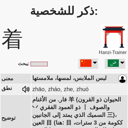
ذكر للشخصية:
着
Hanzi-Trainer
يبحث:
لبس الملابس، لمسها، ملامستها
معنى
نطق
zhāo, zháo, zhe, zhuó
فار. من الأغنام 羊 (الحيوان ذو القرون
丷 ذو العمود الفقري 丨 والصوف
السميك الذي يمتد إلى الجانبين 三)،
توضيح
العين 目 (هنا: 目 ككومة من 3 سترات،