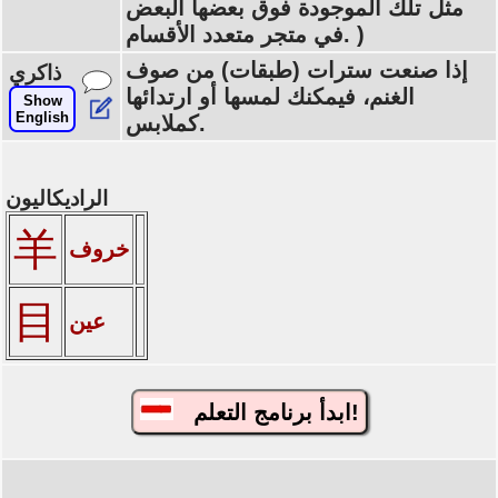
مثل تلك الموجودة فوق بعضها البعض
في متجر متعدد الأقسام. )
إذا صنعت سترات (طبقات) من صوف
ذاكري
الغنم، فيمكنك لمسها أو ارتدائها
Show
English
كملابس.
الراديكاليون
羊
خروف
目
عين
ابدأ برنامج التعلم!