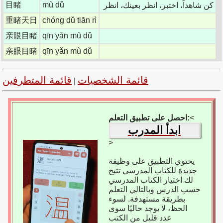
目睹
mù dǔ
كن شاهداً، اختبر، انظر بعينك، انظر
重睹天日
chóng dǔ tiān rì
亲眼目睹
qīn yǎn mù dǔ
亲眼目睹
qīn yǎn mù dǔ
قائمة الشخصيات
قائمة المتطرفين
|
<
احصل على تطبيق التعلم:
ابدأ المدرب
>
يحتوي التطبيق على وظيفة
جديدة للكتاب المدرسي تتيح
لك اختيار الكتاب المدرسي
حسب الدرس وبالتالي التعلم
بطريقة مستهدفة. لسوء
الحظ، لا يوجد حاليًا سوى
عدد قليل من الكتب