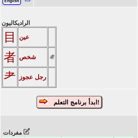
English
الراديكاليون
目
عين
者
شخص
者
耂
رجل عجوز
ابدأ برنامج التعلم!
مفردات