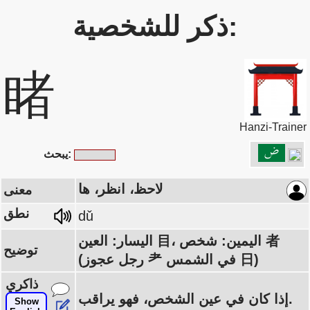
ذكر للشخصية:
睹
Hanzi-Trainer
يبحث:
لاحظ، انظر، ها
معنى
نطق
dǔ
اليسار: العين 目، اليمين: شخص 者
توضيح
(رجل عجوز 耂 في الشمس 日)
ذاكري
إذا كان في عين الشخص، فهو يراقب.
Show