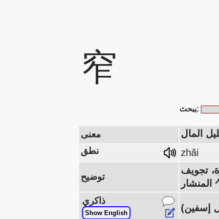
窄
يبحث:
يل المال
معنى
نطق
zhǎi
يؤدي إلى الكهف.)، أدناه: فجأة 乍 (يسقط
توضيح
ذاكري
Show English