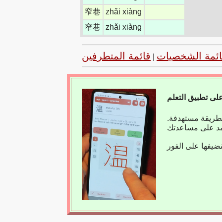
窄巷
zhǎi xiàng
窄巷
zhǎi xiàng
ائمة الشخصيات
قائمة المتطرفين
|
بطريقة مستهدفة.