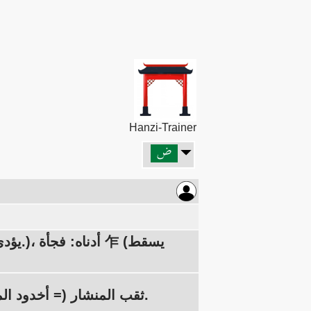
Hanzi-Trainer
(على عكس الفأس، الذي يقطع على شكل إسفين.) ثقب المنشار (= أخدود المنشار) ضيق.