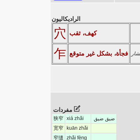
الراديكاليون
穴
كهف، ثقب
乍
فجأة، بشكل غير متوقع
مفردات
狭窄
xiá zhǎi
ضيق ضيق
宽窄
kuān zhǎi
窄缝
zhǎi fèng