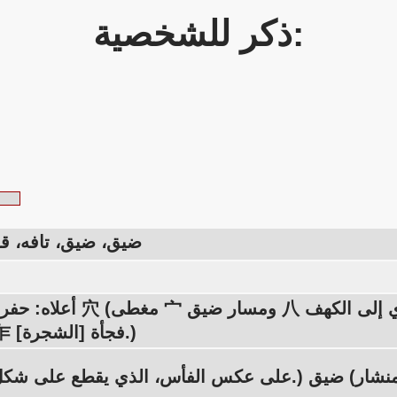
ذكر للشخصية:
ضيق، ضيق، تافه، قل
أعلاه: حفرة، تجويف 穴 (مغطى 宀 ومسار ضيق 八 
المنشار 乍 [الشجرة] فجأة.)