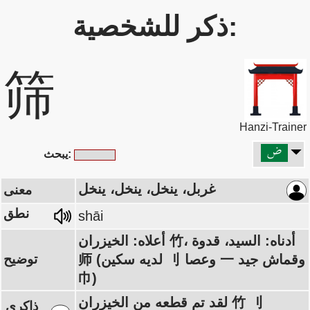
ذكر للشخصية:
筛
Hanzi-Trainer
يبحث:
غربل، ينخل، ينخل، ينخل
معنى
نطق
shāi
أعلاه: الخيزران 竹، أدناه: السيد، قدوة
师 (لديه سكين 刂 وعصا 一 وقماش جيد
توضيح
巾)
لقد تم قطعه من الخيزران 竹 刂
ذاكري