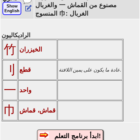
والغربال 一 مصنوع من القماش
Show
English
المنسوج 巾: الغربال
الراديكاليون
竹
الخيزران
刂
قطع
عادة ما يكون على يمين اللافتة.
一
واحد
巾
قماش، قماش
ابدأ برنامج التعلم!