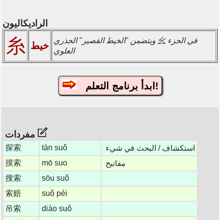
الراديكاليون
糸
ويتضمن "الخيط القصير" الجذري 幺 في الجزء
خيط
العلوي
ابدأ برنامج التعلم!
مفردات
探索
tàn suǒ
استكشاف / البحث في شيء
摸索
mō suo
مفاتيح
搜索
sōu suǒ
索赔
suǒ péi
吊索
diào suǒ