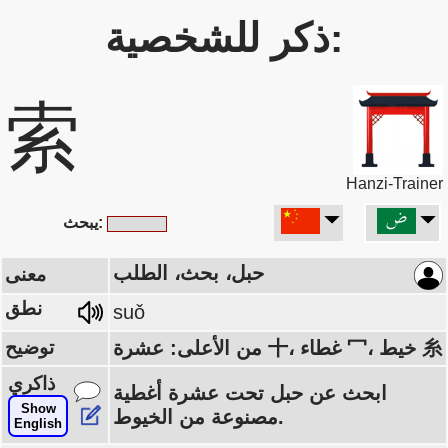
ذكر للشخصية:
索
Hanzi-Trainer
يبحث:
حبل، بحث، الطلب
معنى
نطق
suǒ
من الأعلى: عشرة 十، غطاء 冖، خيط 糸
توضيح
ذاكري
ابحث عن حبل تحت عشرة أغطية
Show
مصنوعة من الخيوط.
English