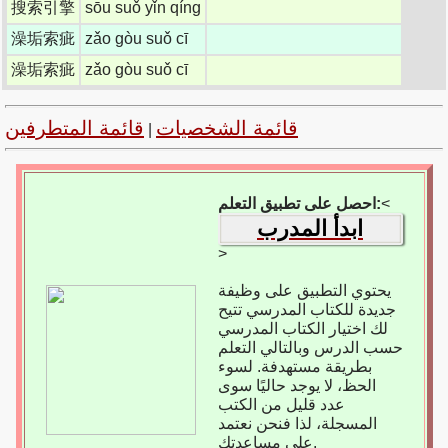
搜索引擎
sōu suǒ yǐn qíng
澡垢索疵
zǎo gòu suǒ cī
澡垢索疵
zǎo gòu suǒ cī
قائمة الشخصيات
قائمة المتطرفين
|
<
احصل على تطبيق التعلم:
ابدأ المدرب
>
يحتوي التطبيق على وظيفة
جديدة للكتاب المدرسي تتيح
لك اختيار الكتاب المدرسي
حسب الدرس وبالتالي التعلم
بطريقة مستهدفة. لسوء
الحظ، لا يوجد حاليًا سوى
عدد قليل من الكتب
المسجلة، لذا فنحن نعتمد
على مساعدتك.