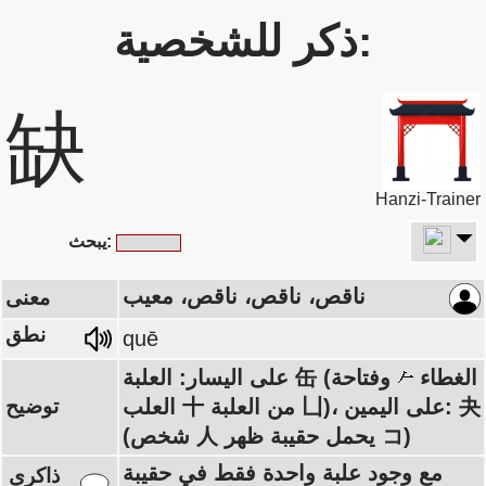
ذكر للشخصية:
缺
Hanzi-Trainer
يبحث:
ناقص، ناقص، ناقص، معيب
معنى
نطق
quē
على اليسار: العلبة 缶 (الغطاء
وفتاحة
العلب 十 من العلبة 凵)، على اليمين: 夬
توضيح
(شخص 人 يحمل حقيبة ظهر コ)
مع وجود علبة واحدة فقط في حقيبة
ذاكري