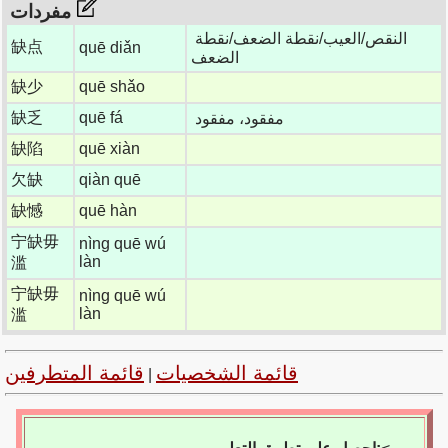
مفردات
النقص/العيب/نقطة الضعف/نقطة
缺点
quē diǎn
الضعف
缺少
quē shǎo
缺乏
quē fá
مفقود، مفقود
缺陷
quē xiàn
欠缺
qiàn quē
缺憾
quē hàn
宁缺毋
nìng quē wú
làn
滥
宁缺毋
nìng quē wú
làn
滥
قائمة الشخصيات
قائمة المتطرفين
|