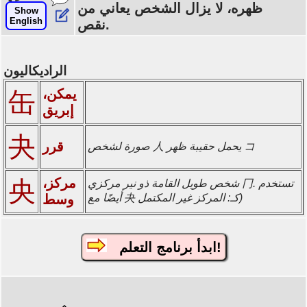
ظهره، لا يزال الشخص يعاني من
Show
English
نقص.
الراديكاليون
يمكن،
缶
إبريق
夬
قرر
صورة لشخص 人 يحمل حقيبة ظهر コ
مركز،
央
شخص طويل القامة ذو نير مركزي 冂. تستخدم
أيضًا مع 夬 كـ: المركز غير المكتمل)
وسط
ابدأ برنامج التعلم!