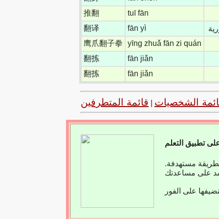
推翻
tuī fān
翻译
fān yì
ية
鹰爪翻子拳
yīng zhuǎ fān zi quán
翻拣
fān jiǎn
翻拣
fān jiǎn
ائمة الشخصيات
قائمة المتطرفين
|
بطريقة مستهدفة.