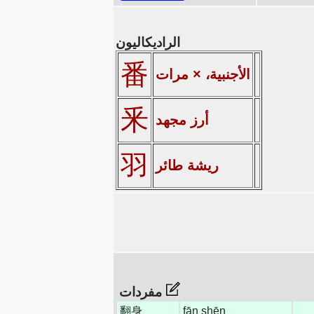
الراديكاليون
番
الأجنبية، × مرات
釆
أرز مجهد
羽
ريشة طائر
مفردات
翻身
fān shēn