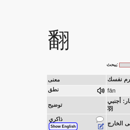
翻
يبحث:
ارم نفسك
معنى
نطق
fān
ل 釆 [= الأرز 米 مع التركيز ノ] في الحقل 田 أجنبي.)، اليمين: الجناح
توضيح
羽
ذاكري
Show English