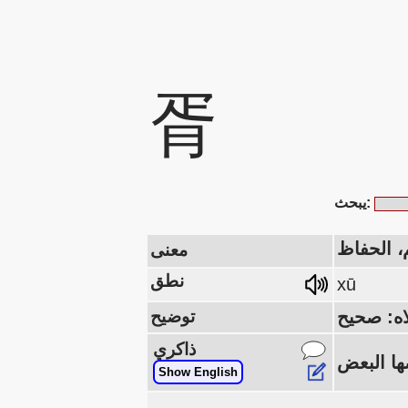
胥
يبحث:
 الحفاظ
معنى
نطق
xū
توضيح
ذاكري
Show English