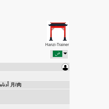
Hanzi-Trainer
أعلاه: صحيح 正 (التوقف عند السطر 一 止 صحيح) أدناه: جزء الجسم 月/肉