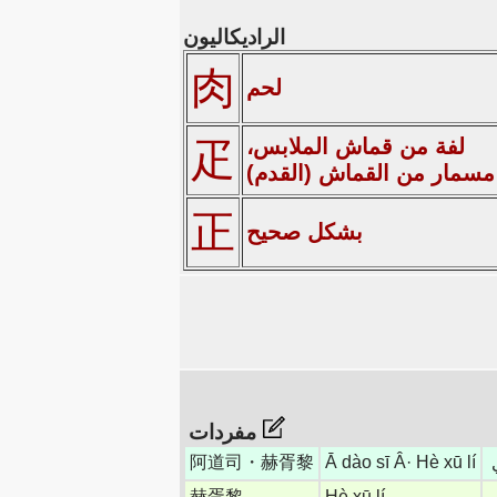
الراديكاليون
肉
لحم
لفة من قماش الملابس،
疋
مسمار من القماش (القدم)
正
بشكل صحيح
مفردات
阿道司・赫胥黎
Ā dào sī Â· Hè xū lí
赫胥黎
Hè xū lí