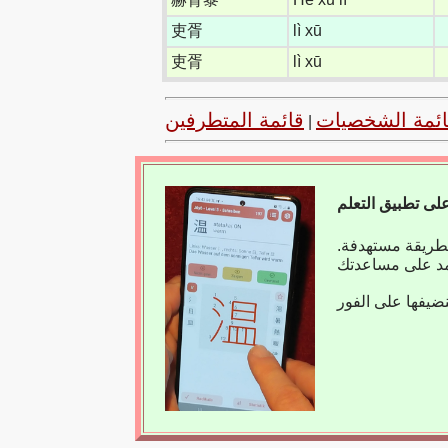
吏胥
lì xū
吏胥
lì xū
ائمة الشخصيات
قائمة المتطرفين
|
بطريقة مستهدفة.