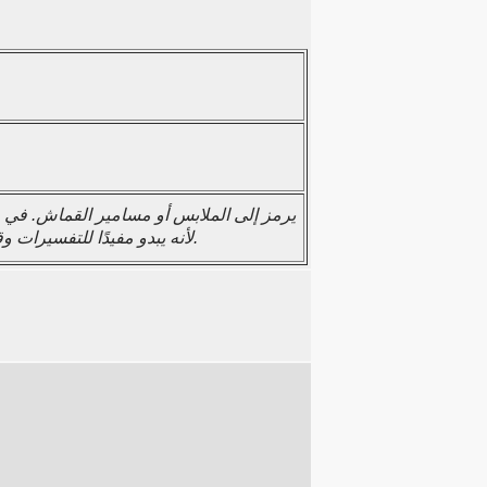
正 لأنه يبدو مفيدًا للتفسيرات وقد تتعارض ملابس التفسير/مسمار القماش مع المتطرفين الآخرين.