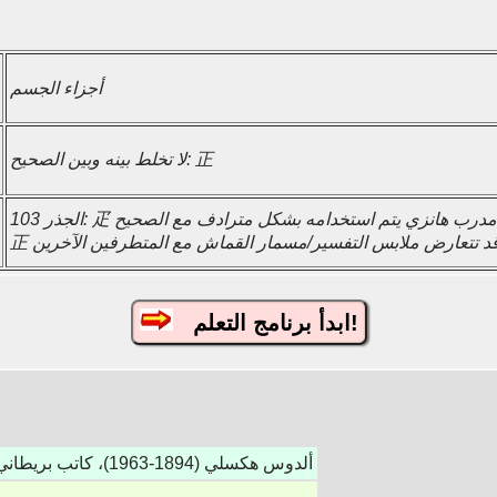
أجزاء الجسم
لا تخلط بينه وبين الصحيح: 正
الجذر 103: 疋 يرمز إلى الملابس أو مسامير القماش. في مدرب هانزي يتم استخدامه بشكل مترادف مع الصحيح
ابدأ برنامج التعلم!
ألدوس هكسلي (1894-1963)، كاتب بريطاني