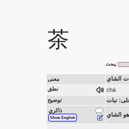
茶
يبحث:
ات الشاي
معنى
نطق
chá
توضيح
ذاكري
Show English