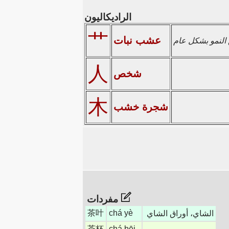
الراديكاليون
艹
عشب نبات
النمو بشكل عام
人
شخص
木
شجرة خشب
مفردات
茶叶
chá yè
الشاي، أوراق الشاي
茶杯
chá bēi