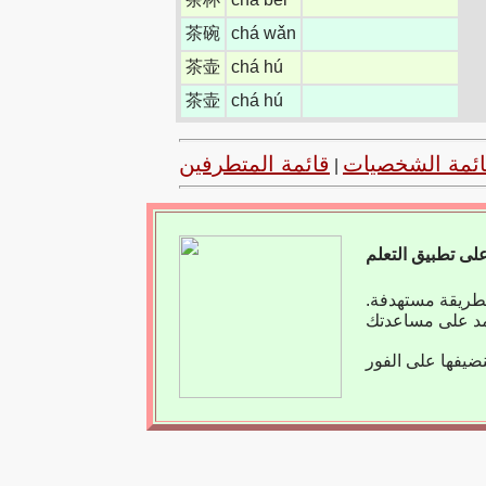
茶碗
chá wǎn
茶壶
chá hú
茶壶
chá hú
ائمة الشخصيات
قائمة المتطرفين
|
بطريقة مستهدفة.