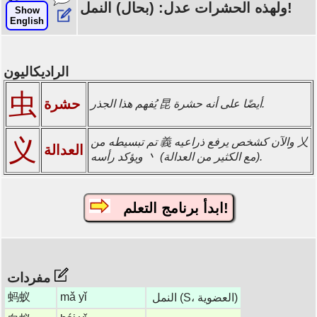
ولهذه الحشرات عدل: (بحال) النمل!
Show
English
الراديكاليون
虫
حشرة
يُفهم هذا الجذر 昆 أيضًا على أنه حشرة.
义
تم تبسيطه من 義 والآن كشخص يرفع ذراعيه 乂
العدالة
ويؤكد رأسه 丶 (مع الكثير من العدالة).
ابدأ برنامج التعلم!
مفردات
蚂蚁
mǎ yǐ
النمل (S، العضوية)