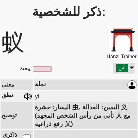
ذكر للشخصية:
蚁
Hanzi-Trainer
يبحث:
نملة
معنى
نطق
yǐ
اليسار: حشرة 虫، اليمين: العدالة 义
(تأتي من رأس الشخص المجهد 人 مع
توضيح
رفع ذراعيه 乂)
ذاكري