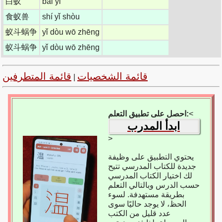
白蚁
bái yǐ
食蚁兽
shí yǐ shòu
蚁斗蜗争
yǐ dòu wō zhēng
蚁斗蜗争
yǐ dòu wō zhēng
قائمة الشخصيات
قائمة المتطرفين
|
<
احصل على تطبيق التعلم:
ابدأ المدرب
>
يحتوي التطبيق على وظيفة
جديدة للكتاب المدرسي تتيح
لك اختيار الكتاب المدرسي
حسب الدرس وبالتالي التعلم
بطريقة مستهدفة. لسوء
الحظ، لا يوجد حاليًا سوى
عدد قليل من الكتب