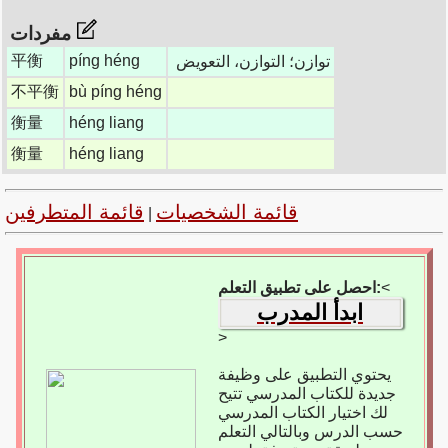
مفردات
平衡
píng héng
توازن؛ التوازن، التعويض
不平衡
bù píng héng
衡量
héng liang
衡量
héng liang
قائمة الشخصيات
قائمة المتطرفين
|
<
احصل على تطبيق التعلم:
ابدأ المدرب
>
يحتوي التطبيق على وظيفة
جديدة للكتاب المدرسي تتيح
لك اختيار الكتاب المدرسي
حسب الدرس وبالتالي التعلم