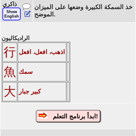
ذاكري
خذ السمكة الكبيرة وضعها على الميزان
Show
الموضح.
English
الراديكاليون
行
اذهب، افعل، افعل
魚
سمك
大
كبير جبار
ابدأ برنامج التعلم!