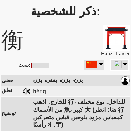
ذكر للشخصية:
衡
Hanzi-Trainer
يبحث:
يزن، يزن، يعني، يزن
معنى
نطق
héng
للخارج: اذهب 行، للداخل: نوع مختلف
من الأسماك 魚، كبير 大 (هنا: انظر 行
توضيح
كمقياس مزود بلوحين قياس متحركين
رأسيًا 彳,亍)