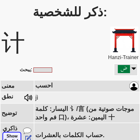
ذكر للشخصية:
计
Hanzi-Trainer
يبحث:
احسب
معنى
نطق
jì
اليسار: كلمة 讠/言 (موجات صوتية من
توضيح
فم واحد 口)، اليمين: عشرة 十
ذاكري
حساب الكلمات بالعشرات.
Show