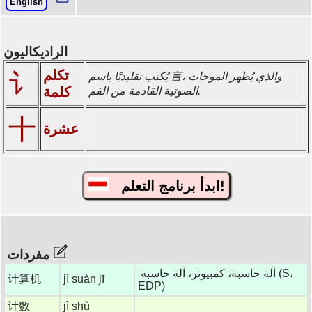
English
الراديكاليون
تكلم
讠
يُكتب تقليديًا باسم 言، والذي يُظهر الموجات
كلمة
الصوتية القادمة من الفم.
十
عشرة
ابدأ برنامج التعلم!
مفردات
آلة حاسبة، كمبيوتر، آلة حاسبة (S،
计算机
jì suàn jī
EDP)
计数
jì shù