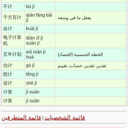
不计
bù jì
qiān fāng bǎi
千方百计
يفعل ما في وسعه
jì
会计
kuài jì
电子计算
diàn zǐ jì
suàn jī
机
wǔ nián jì
五年计划
الخطة الخمسية (اقتصاد)
huà
估计
gū jì
تقدير، تقدير، حساب، تقييم
统计
tǒng jì
设计
shè jì
计算
jì suàn
计算
jì suàn
قائمة الشخصيات
قائمة المتطرفين
|