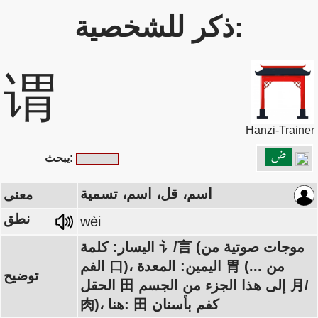
ذكر للشخصية:
谓
Hanzi-Trainer
يبحث:
اسم، قل، اسم، تسمية
معنى
نطق
wèi
اليسار: كلمة 讠/言 (موجات صوتية من
الفم 口)، اليمين: المعدة 胃 (... من
توضيح
الحقل 田 إلى هذا الجزء من الجسم 月/
肉)، هنا: 田 كفم بأسنان