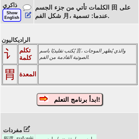
ذاكري
الكلمات تأتي من جزء الجسم 田 على
Show
شكل الفم 月، عندما: تسمية.
English
الراديكاليون
تكلم
讠
يُكتب تقليديًا باسم 言، والذي يُظهر الموجات
كلمة
الصوتية القادمة من الفم.
胃
المعدة
ابدأ برنامج التعلم!
مفردات
所谓
suǒ wèi
ما يسمى / يفترض / ما يسمى