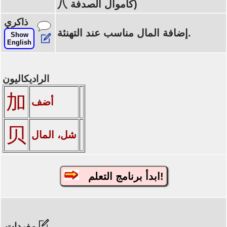
八 كأموال الصدفة)
ذاكري
إضافة المال مناسب عند التهنئة.
Show
English
الراديكاليون
加
أضف
贝
شل، المال
ابدأ برنامج التعلم!
مفردات