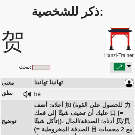
ذكر للشخصية:
贺
Hanzi-Trainer
يبحث:
تهانينا تهانينا
معنى
نطق
hè
أعلاه: أضف 加 (للحصول على القوة 力
عليك أن تضيف شيئًا إلى فمك 口 [=
تأكل شيئًا])، أدناه: الصدفة/المال 贝/貝
توضيح
(= الصدفة المخروطية 目 مع 2 مجسات