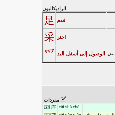
الراديكاليون
足
قدم
采
اختر
爫
الوصول إلى أسفل اليد
أسفل
مفردات
踩刹车
cǎi shā chē
踩高跷
cǎi gāo qiāo