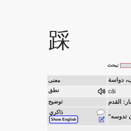
踩
يبحث:
، دواسة
معنى
نطق
cǎi
توضيح
ذاكري
Show English