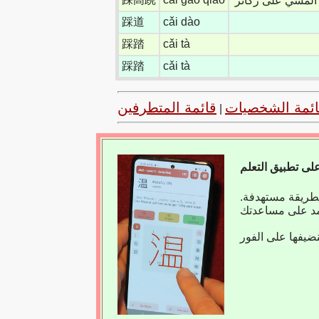
المشي على ركائز
踩道
cǎi dào
踩踏
cǎi tà
踩踏
cǎi tà
ائمة الشخصيات
قائمة المتطرفين
|
بطريقة مستهدفة.