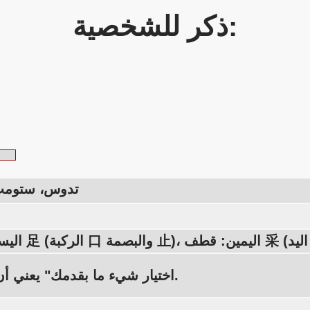
ذكر للشخصية:
تدوس، ستومب
"اختيار شيء ما بقدمك" يعني أن تدوسه.