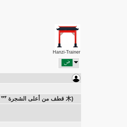
Hanzi-Trainer
اليسار: القدم 足 (الركبة 口 والبصمة 止)، اليمين: قطف 采 (اليد 爫 قطف من أعلى الشجرة 木)