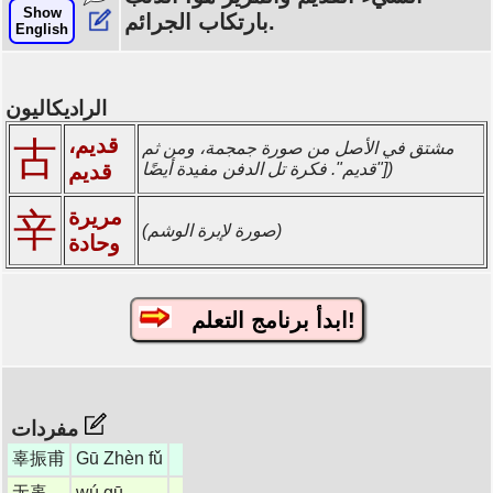
Show
بارتكاب الجرائم.
English
الراديكاليون
قديم،
古
مشتق في الأصل من صورة جمجمة، ومن ثم
"قديم". فكرة تل الدفن مفيدة أيضًا])
قديم
مريرة
辛
(صورة لإبرة الوشم)
وحادة
ابدأ برنامج التعلم!
مفردات
辜振甫
Gū Zhèn fǔ
无辜
wú gū