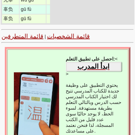
辜负
gū fù
辜负
gū fù
قائمة الشخصيات
قائمة المتطرفين
|
<
احصل على تطبيق التعلم:
ابدأ المدرب
>
يحتوي التطبيق على وظيفة
جديدة للكتاب المدرسي تتيح
لك اختيار الكتاب المدرسي
حسب الدرس وبالتالي التعلم
بطريقة مستهدفة. لسوء
الحظ، لا يوجد حاليًا سوى
عدد قليل من الكتب
المسجلة، لذا فنحن نعتمد
على مساعدتك.