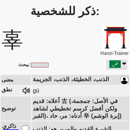
ذكر للشخصية:
辜
Hanzi-Trainer
يبحث:
الذنب، الخطيئة، الذنب، الجريمة
معنى
نطق
gū
أعلاه: قديم 古 (في الأصل: جمجمة،
ولكن أفضل كرسم تخطيطي لشاهد
توضيح
القبر)، أدناه: مر، حاد 辛 (إبرة الوشم)
ذاكري
الشيء القديم والمرير هو: الذنب