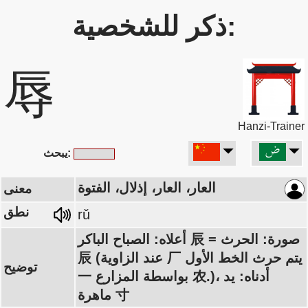
ذكر للشخصية:
辱
Hanzi-Trainer
يبحث:
العار، العار، إذلال، الفتوة
معنى
نطق
rǔ
أعلاه: الصباح الباكر 辰 = صورة: الحرث
辰 (عند الزاوية 厂 يتم حرث الخط الأول
توضيح
一 بواسطة المزارع 农.)، أدناه: يد
ماهرة 寸