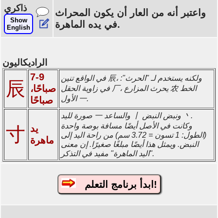
ذاكري
واعتبر أنه من العار أن يكون المحراث
Show
في يده الماهرة.
English
الراديكاليون
7-9
في الواقع تنين 辰، ولكنه يستخدم لـ "الحرث":
辰
صباحًا،
في زاوية الحقل 厂، يحرث المزارع 农 الخط
الأول 一.
صباحًا
صورة لليد 一 والساعد 丨 ونبض النبض 丶.
وكانت في الأصل أيضًا مسافة بوصة واحدة
يد
寸
(الطول: 1 تسون = 3.72 سم) من راحة اليد إلى
ماهرة
النبض. ويمثل هذا أيضًا مبلغًا صغيرًا. إن معنى
"اليد الماهرة" مفيد في التذكر.
ابدأ برنامج التعلم!