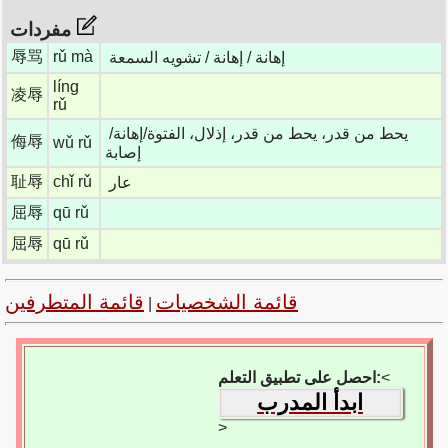
مفردات
辱骂
rǔ mà
إهانة / إهانة / تشويه السمعة
líng
凌辱
rǔ
يحط من قدر، يحط من قدر، إذلال، الفتوة/إهانة/
侮辱
wǔ rǔ
إصابة
耻辱
chǐ rǔ
عار
屈辱
qū rǔ
屈辱
qū rǔ
قائمة الشخصيات
قائمة المتطرفين
|
<
احصل على تطبيق التعلم:
ابدأ المدرب
>