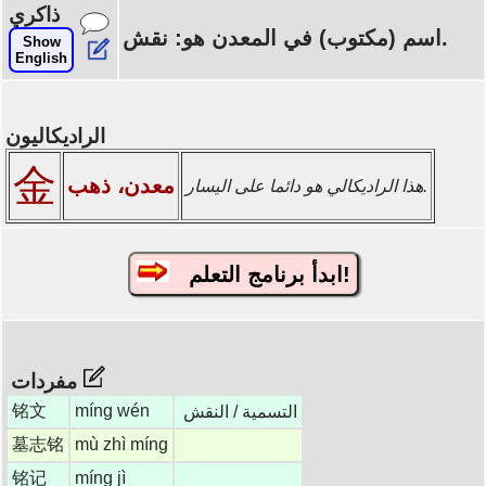
ذاكري
اسم (مكتوب) في المعدن هو: نقش.
Show
English
الراديكاليون
金
معدن، ذهب
هذا الراديكالي هو دائما على اليسار.
ابدأ برنامج التعلم!
مفردات
铭文
míng wén
التسمية / النقش
墓志铭
mù zhì míng
铭记
míng jì