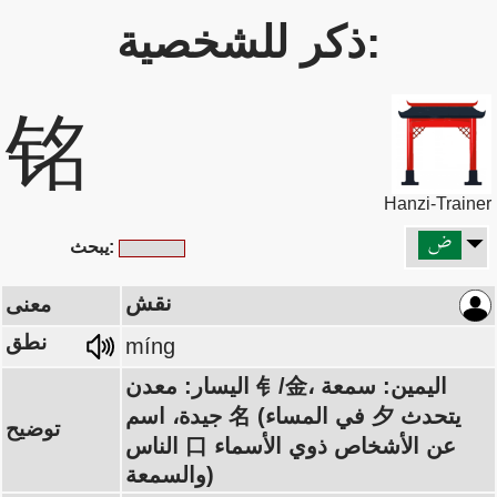
ذكر للشخصية:
铭
Hanzi-Trainer
يبحث:
نقش
معنى
نطق
míng
اليسار: معدن 钅/金، اليمين: سمعة
جيدة، اسم 名 (في المساء 夕 يتحدث
توضيح
الناس 口 عن الأشخاص ذوي الأسماء
والسمعة)