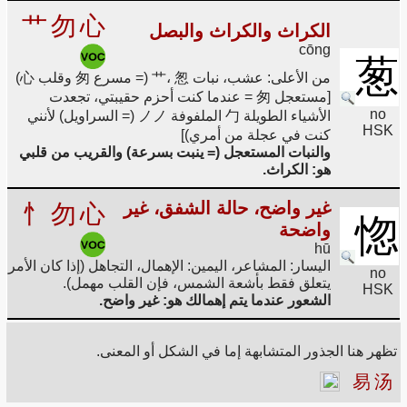
艹
勿
心
الكراث والكراث والبصل
cōng
葱
من الأعلى: عشب، نبات 艹، 怱 (= مسرع 匆 وقلب 心)
[مستعجل 匆 = عندما كنت أحزم حقيبتي، تجعدت
no
الأشياء الطويلة 勹 الملفوفة ノノ (= السراويل) لأنني
HSK
كنت في عجلة من أمري)]
والنبات المستعجل (= ينبت بسرعة) والقريب من قلبي
هو: الكراث.
غير واضح، حالة الشفق، غير
忄
勿
心
惚
واضحة
hū
اليسار: المشاعر، اليمين: الإهمال، التجاهل (إذا كان الأمر
no
يتعلق فقط بأشعة الشمس، فإن القلب مهمل).
HSK
الشعور عندما يتم إهمالك هو: غير واضح.
تظهر هنا الجذور المتشابهة إما في الشكل أو المعنى.
易
汤