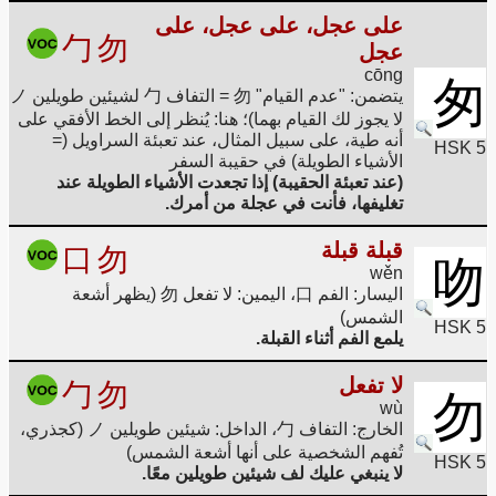
على عجل، على عجل، على
勹
勿
عجل
cōng
匆
يتضمن: "عدم القيام" 勿 = التفاف 勹 لشيئين طويلين ノ
لا يجوز لك القيام بهما)؛ هنا: يُنظر إلى الخط الأفقي على
أنه طية، على سبيل المثال، عند تعبئة السراويل (=
HSK 5
الأشياء الطويلة) في حقيبة السفر
(عند تعبئة الحقيبة) إذا تجعدت الأشياء الطويلة عند
تغليفها، فأنت في عجلة من أمرك.
قبلة قبلة
口
勿
吻
wěn
اليسار: الفم 口، اليمين: لا تفعل 勿 (يظهر أشعة
الشمس)
HSK 5
يلمع الفم أثناء القبلة.
لا تفعل
勹
勿
勿
wù
الخارج: التفاف 勹، الداخل: شيئين طويلين ノ (كجذري،
تُفهم الشخصية على أنها أشعة الشمس)
HSK 5
لا ينبغي عليك لف شيئين طويلين معًا.