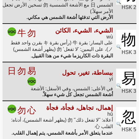
الشمس 日 مع الأشعة الشمسية 勿 تسخين الأرض تجعل
HSK 2
الأمر سهلاً.)
الأرض التي تدفئها أشعة الشمس هي مكاني.
الشيء، الشيء، الكائن
牛
勿
物
wù
على اليسار: بقرة 牛 (رأس بقرة キ بقرن واحد فقط
ノ)، على اليمين: 'لا تفعل' 勿 (يظهر أشعة الشمس)
HSK 3
البقرة ذات الكاريزما شيء من هذا القبيل.
日
勿
易
ببساطة، تغير، تحول
易
yì
في الأعلى: الشمس، وفي الأسفل: الأشعة
HSK 3
أشعة الشمس تجعل كل شيء سهلاً.
إهمال، تجاهل، فجأة، فجأة
勿
心
忽
hū
أعلاه: "لا تفعل ذلك" 勿 (يظهر أشعة الشمس)، أدناه:
القلب 心
HSK 5
عندما يتعلق الأمر بأشعة الشمس، يتم إهمال القلب.