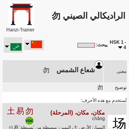
الراديكالي الصيني 勿
Hanzi-Trainer
HSK 1 -
يبحث:
4
شعاع الشمس
勿
معنى
勿
توضيح
تُستخدم مع هذه الأحرف:
土
易
勿
مكان، مكان، (المرحلة)
chǎng
场
اليسار: الأرض 土، اليمين: مبسطة من 'بسيطة' 易 (=