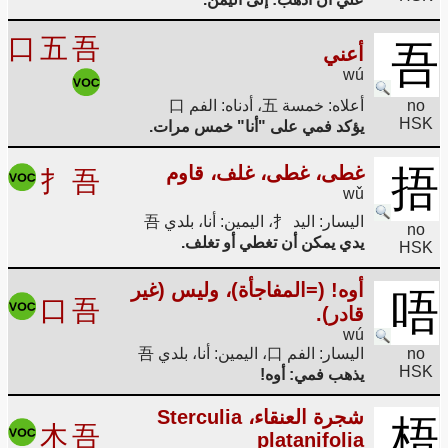
口
五
吾
吾
أعني
wú
no
أعلاه: خمسة 五، أدناه: الفم 口
HSK
يؤكد فمي على "أنا" خمس مرات.
捂
غطى، غطى، غلف، قاوم
扌
吾
wǔ
اليسار: اليد 扌، اليمين: أنا، بلدي 吾
no
يدي يمكن أن تغطي أو تغلف.
HSK
أوه! (=المفاجأة)، وليس (غير
唔
口
吾
قادر).
wú
no
اليسار: الفم 口، اليمين: أنا، بلدي 吾
HSK
يذهب فمي: أوه!
شجرة العنقاء، Sterculia
梧
木
吾
platanifolia