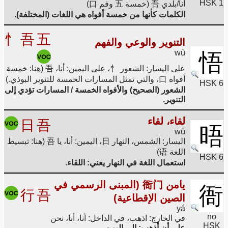
HSK 1
أنا/بلدي 吾 (خمسة 五 وفم 口)
الكلمات كأنها من خمسة أفواه هي اللغات (المختلفة).
忄
吾
五
التنوير والوعي والفهم
wù
悟
على اليسار: الشعور 忄، على اليمين: أنا، 吾 (هنا: خمسة
أفواه 口، والتي تمثل المسارات الخمسة للتنوير البوذي.)
HSK 6
الشعور (الصحيح) والأفواه الخمسة / المسارات تؤدي إلى
التنوير.
لقاء، لقاء
日
吾
晤
wù
اليسار: الشمس، النهار 日، اليمين: أنا، يا 吾 (هنا: تبسيط
اللغة 语)
HSK 6
استعمال اللغة في النهار يعني: اللقاء.
يامن 衙门 (المبنى الرسمي في
衙
行
吾
الصين الإقطاعية)
yá
no
في الخارج: اذهب، في الداخل: أنا، أنا، نحن
HSK
علي أن أذهب: إلى اليمن.