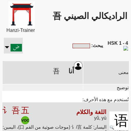
الراديكالي الصيني 吾
Hanzi-Trainer
HSK 1 - 4
يبحث:
أنا
吾
معنى
توضيح
تُستخدم مع هذه الأحرف:
讠
吾
五
اللغة والكلام
语
yǔ, yù
اليسار: كلمة 讠/言 (موجات صوتية من الفم 口)، اليمين: