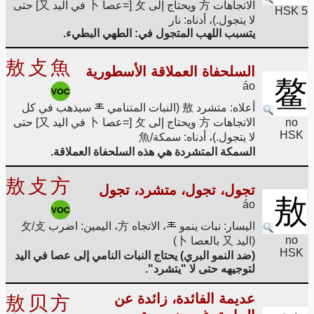
الاتجاهات 方 ويحتاج إلى 攵 [=عصا 卜 في اليد 又] حتى
HSK 5
لا يتجول.)، أدناه: نار
يتسبب اللهب المتجول في: الطهي البطيء.
敖
攴
魚
السلحفاة العملاقة الأسطورية
鳌
áo
أعلاه: متشرد 敖 (النبات المتنامي
سيذهب في كل
no
الاتجاهات 方 ويحتاج إلى 攵 [=عصا 卜 في اليد 又] حتى
HSK
لا يتجول.)، أدناه: سمكة/魚
السمكة المتشردة هي هذه السلحفاة العملاقة.
敖
攴
方
تجول، تجول، متشرد، تجول
敖
áo
اليسار: نبات ينمو
، الاتجاه 方، اليمين: اضرب 攵/攴
no
(اليد 又 بالعصا 卜)
HSK
(ضد النمو البري) يحتاج النبات النامي إلى عصا في اليد
لتوجيهه حتى لا "يتشرد".
عديمة الفائدة، زائدة عن
敖
贝
方