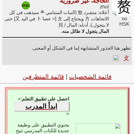
الحاجة، غير ضرورية
赘
zhuì
أعلاه: متشرد 敖 (النبات المتنامي
سيذهب في كل
no
الاتجاهات 方 ويحتاج إلى 攵 [= عصا 卜 في اليد 又] حتى
HSK
لا يتجول.)، أدناه: المال / 貝
المال يتجول لا طائل منه.
تظهر هنا الجذور المتشابهة إما في الشكل أو المعنى.
攴
قائمة الشخصيات
|
قائمة المتطرفين
احصل على تطبيق التعلم:
<
ابدأ المدرب
>
يحتوي التطبيق على وظيفة
جديدة للكتاب المدرسي تتيح