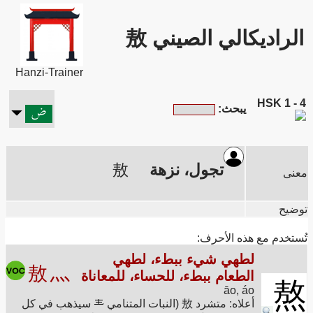
الراديكالي الصيني 敖
Hanzi-Trainer
HSK 1 - 4
يبحث:
تجول، نزهة
敖
معنى
توضيح
تُستخدم مع هذه الأحرف:
لطهي شيء ببطء، لطهي
敖
灬
الطعام ببطء، للحساء، للمعاناة
熬
āo, áo
أعلاه: متشرد 敖 (النبات المتنامي
سيذهب في كل