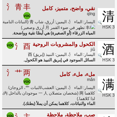
氵
青
丰
نقي، واضح، متميز، كامل
清
qīng
اليسار: الماء 氵، اليمين: أزرق، شاب 青 (النباتات النامية
HSK 3
/丰 تظهر في ضوء القمر 月 أزرق وصغير.)
المياه الزرقاء (أو الصغيرة) هي أيضًا نقية وواضحة.
الكحول والمشروبات الروحية
氵
酉
酒
jiǔ
اليسار: الماء 氵، اليمين: النبيذ (إبريق) 酉
HSK 3
السائل الموجود في إبريق النبيذ هو الكحول.
氵
艹
两
ملء، ملء، كامل
mǎn
满
اليسار: الماء 氵، اليمين: العشب/النبات 艹، الزوجان/
كلاهما 两 (شخصان متصلان 一 人 موجودان بالداخل 内،
HSK 3
لذا كلاهما.)
الماء والنباتات، كلاهما يمكن أن يملأ (بطنك).
صب، ملاحظة، ملاحظة
氵
主