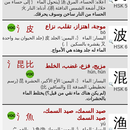
أعلاه: الحساء، المرق 汤 (يتحول الماء 氵 إلى حساء من
HSK 5
خلال أشعة الشمس الدافئة 易)، أدناه: النار 火
الحساء من النار ساخن وسوف يحرقك.
موجة، اهتزاز، تقلب، نزاع
氵
皮
波
bō
اليسار: الماء 氵، اليمين: الجلد 皮 (جلد الحيوان بيد واحدة
又 يقشره بالسكين 丨.)
HSK 6
الماء له جلد وهذه هي الأمواج.
氵
昆
比
مزيج، فزع، غضب، الخلط
hún, hùn
混
اليسار: الماء 氵، اليمين: الأخ الأكبر، الحشرة 昆 (رسم
تخطيطي: الصدفة 日 والساقين 比)
HSK 6
(لم يكن هناك ماء نقي من قبل؟) يختلط الماء
بالحشرات.
صيد السمك، صيد السمك،
氵
魚
صيد السمك
渔
yú
اليسار: الماء 氵، اليمين: السمك 鱼/魚 (... بالفم ⺈