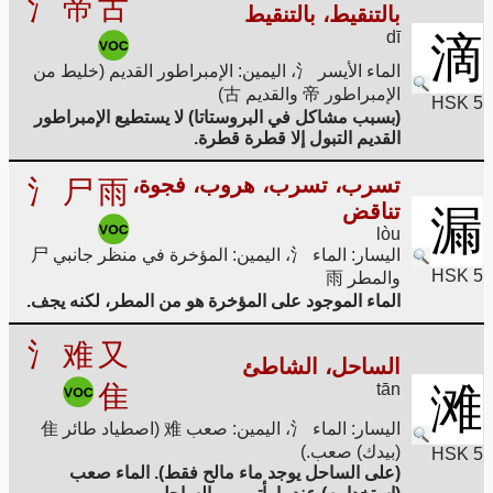
氵
帝
古
بالتنقيط، بالتنقيط
dī
滴
الماء الأيسر 氵، اليمين: الإمبراطور القديم (خليط من
الإمبراطور 帝 والقديم 古)
HSK 5
(بسبب مشاكل في البروستاتا) لا يستطيع الإمبراطور
القديم التبول إلا قطرة قطرة.
تسرب، تسرب، هروب، فجوة،
氵
尸
雨
تناقض
漏
lòu
اليسار: الماء 氵، اليمين: المؤخرة في منظر جانبي 尸
HSK 5
والمطر 雨
الماء الموجود على المؤخرة هو من المطر، لكنه يجف.
氵
难
又
الساحل، الشاطئ
隹
tān
滩
اليسار: الماء 氵، اليمين: صعب 难 (اصطياد طائر 隹
(بيدك) صعب.)
HSK 5
(على الساحل يوجد ماء مالح فقط). الماء صعب