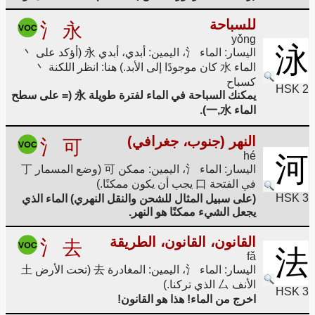
للسباحة
氵
永
yǒng
泳
اليسار: الماء 氵، اليمين: أبدي، أبدي 永 (أؤكد على 丶
الماء 水 كان موجودًا إلى الأبد.) هنا: انظر اللكنة 丶
كسباح
HSK 2
يمكنك السباحة في الماء لفترة طويلة 永 (= على سطح
الماء 一,水).
النهر (جنوب، جغرافي)
氵
可
hé
河
اليسار: الماء 氵، اليمين: ممكن 可 (وضع المسمار 丁
في الفتحة 口 يجب أن يكون ممكنًا.)
HSK 3
(على سبيل المثال للشحن والنقل النهري) الماء الذي
يجعل الشيء ممكنًا هو النهر.
القانون، القانون، الطريقة
氵
去
法
fǎ
اليسار: الماء 氵، اليمين: المغادرة 去 (تحت الأرض 土
الأنف 厶 الذي تركنا.)
HSK 3
اخرج من الماء! هذا هو القانون!