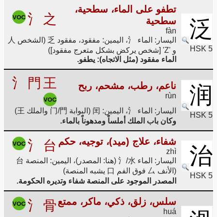
تطفو على الماء، سطحية،
氵
之
سطحية
泛
fàn
اليسار: الماء 氵، اليمين: مفقود، مفقود 乏 (الشخص 人
HSK 5
و 'Z' [شخص يركض بشكل متعرج مفقود])
الماء مفقود (مثل الاتجاه): يطفو.
氵
門
王
ناعم، رطب، مشحم، ربح
润
rùn
اليسار: الماء 氵، اليمين: 闰 (البوابة 门/門 والملك 王)
HSK 5
وكان باب الملك أملساً ومدهوناً بالماء.
شفاء، علاج (ميد)، توجيه، حكم
氵
台
治
zhì
اليسار: الماء 氵/水 (هنا: المصدر)، اليمين: المنصة 台
(الأنف 厶 فوق الفم 口 يشبه المنصة)
HSK 5
المصدر الموجود على المنصة شفاء وتديره الحكومة.
سلس، زلق، ذكي، ماكر، ممتع
氵
骨
huá