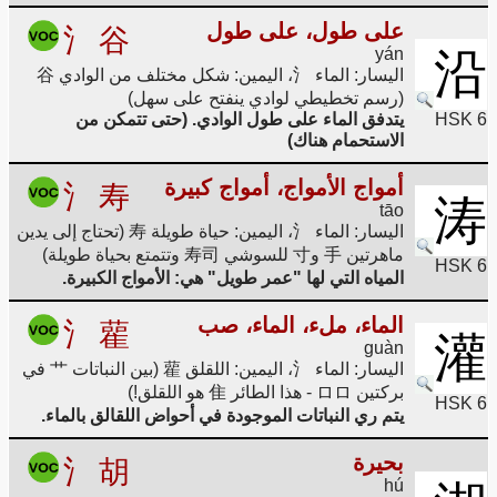
على طول، على طول
氵
谷
yán
沿
اليسار: الماء 氵، اليمين: شكل مختلف من الوادي 谷
(رسم تخطيطي لوادي ينفتح على سهل)
HSK 6
يتدفق الماء على طول الوادي. (حتى تتمكن من
الاستحمام هناك)
أمواج الأمواج، أمواج كبيرة
氵
寿
涛
tāo
اليسار: الماء 氵، اليمين: حياة طويلة 寿 (تحتاج إلى يدين
ماهرتين 手 و寸 للسوشي 寿司 وتتمتع بحياة طويلة)
HSK 6
المياه التي لها "عمر طويل" هي: الأمواج الكبيرة.
الماء، ملء، الماء، صب
氵
雚
灌
guàn
اليسار: الماء 氵، اليمين: اللقلق 雚 (بين النباتات 艹 في
بركتين ロロ - هذا الطائر 隹 هو اللقلق!)
HSK 6
يتم ري النباتات الموجودة في أحواض اللقالق بالماء.
بحيرة
氵
胡
hú