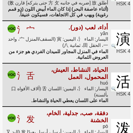
أطلق 放 [ضربه في جانبه 方 攵 حتى يتركه] قارن 敫)
HSK 4
(أثناء عاصفة البحر) إذا كان الماء أبيض اللون (ذو قمم
رغوية) ويهب في كل الاتجاهات، فسيكون عنيفاً.
أداء، لعب (دور).
氵
宀
yǎn
演
اليسار: الماء 氵، اليمين: 寅 (السقف/المنزل 宀، واحد
一، الحقل 田، ثمانية 八)
HSK 4
الماء في المنزل المجاور للميدان الفردي هو جزء من
العروض الثمانية.
الحياة، النشاط، العيش،
氵
舌
المحمول، العمل
活
huó
اليسار: الماء 氵، اليمين: اللسان 舌 (آلاف الأفواه 口
HSK 4
بألسنة)
الماء على اللسان يعطي الحياة والنشاط.
دفقة، صب، جدلية، الخام،
氵
发
الخشنة
泼
pō
اليسار: الماء 氵، اليمين: أرسل، أرسل بعيدًا 发 (اليد 又