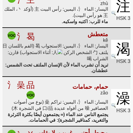
注
zhù
اليسار: الماء 氵، اليمين: رأس البيت 主 (أؤكد 丶، الملك
王 هو رأس البيت).
HSK 3
ماء للرب: اكتبه واسكبه.
متعطش
氵
曷
kě
渴
اليسار: الماء 氵، اليمين: الاستجواب 曷 (الفم باللسان 日
يلتف 勹 الشخص الركن
人: أثناء الاستجواب) قارن:
الشراب 喝
HSK 3
تريد أن تشرب الماء لأن الإنسان الملتف تحت الشمس:
عطشان.
氵
喿
品
حمام، حمامات
zǎo
澡
اليسار: الماء 氵، اليمين: تراكم 喿 (نوع من أصوات
العصافير 噪 من أفواه عديدة 口/品 في الشجرة 木)
HSK 3
يجتمع الناس عند الماء (= يجتمعون أيضًا بكثرة الثرثرة
والتغريد، كمناقير الشجرة): في الحمامات.
محيط، أجنبي، غريب، لا يقاس