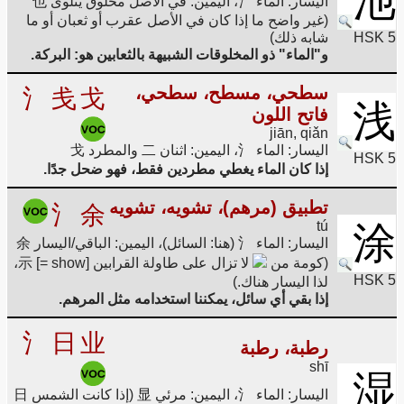
池
اليسار: الماء 氵، اليمين: في الأصل مخلوق يتلوى 也
(غير واضح ما إذا كان في الأصل عقرب أو ثعبان أو ما
HSK 5
شابه ذلك)
و"الماء" ذو المخلوقات الشبيهة بالثعابين هو: البركة.
سطحي، مسطح، سطحي،
氵
戋
戈
浅
فاتح اللون
jiān, qiǎn
اليسار: الماء 氵، اليمين: اثنان 二 والمطرد 戈
HSK 5
إذا كان الماء يغطي مطردين فقط، فهو ضحل جدًا.
تطبيق (مرهم)، تشويه، تشويه
氵
余
tú
涂
اليسار: الماء 氵 (هنا: السائل)، اليمين: الباقي/اليسار 余
(كومة من
لا تزال على طاولة القرابين 示 [= show]،
HSK 5
لذا اليسار هناك.)
إذا بقي أي سائل، يمكننا استخدامه مثل المرهم.
氵
日
业
رطبة، رطبة
shī
湿
اليسار: الماء 氵، اليمين: مرئي 显 (إذا كانت الشمس 日