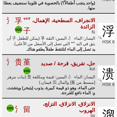
(واحد ينجب أطفالاً؟) بالخصوبة في قلوبنا سنضيف بعضًا
منها.
氵
孚
爫
الانجراف، السطحية، الإهمال،
الزائدة
浮
子
fú
اليسار: الماء 氵، اليمين: الثقة 孚 (يمكن للطفل 子 أن
HSK 6
يثق في اليد 爫 التي تصل إلى الأسفل من الأعلى).
يد تصل إلى الماء لتلتقط طفلاً يطفو هناك.
氵
贵
堇
حل، تفريق، قرحة / صديد
kuì
溃
اليسار: الماء 氵، اليمين: قيمة ومكلفة 贵 (نبات مزهر
[مبسط من 堇] والمال 贝 قيمان.)
HSK 6
حتى الماء، وهو ذو قيمة كبيرة، يذوب (يتبخر) ويتشتت.
و: الماء نافع للقرحة.
الانزلاق، الانزلاق، التزلج،
氵
留
الهروب
溜
liū