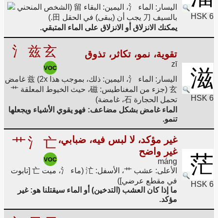
اليسار: الماء 氵، اليمين: البقاء 留 (الشخص المنحني
HSK 6
بالسيف 刀 يجب أن (يبقى) في الحقل 田.)
يمكنك الانزلاق أو الانزلاق على الماء المتبقي.
氵
兹
玄
تقوية، نمو، تكاثر، تذوق
zī
滋
اليسار: الماء 氵، اليمين: ذلك، بموجب هذا 兹 (2x غامض
玄 (جزء من المغناطيس: 磁، حيث الخيوط المعلقة 艹
HSK 6
تحمل الحجارة 石، غامضة)
الماء غامض بشكل مضاعف: فهو يقوي الأشياء ويجعلها
تنمو.
غير مؤكد، لا لبس فيه، ضبابي،
艹
氵
亡
غير واضح
茫
máng
الأعلى: عشب 艹، الأسفل: 汒 (ماء 氵، ميت 亡 [تابوت
في مقطع عرضي])
HSK 6
ما إذا كان العشب (التدخين) أو الماء سيقتلنا هو: غير
مؤكد.