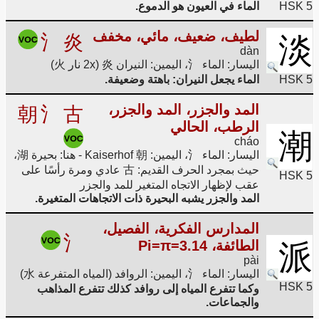
HSK 5
الماء في العيون هو الدموع.
لطيف، ضعيف، مائي، مخفف
氵
炎
淡
dàn
اليسار: الماء 氵، اليمين: النيران 炎 (2x نار 火)
HSK 5
الماء يجعل النيران: باهتة وضعيفة.
المد والجزر، المد والجزر،
朝
氵
古
الرطب، الحالي
潮
cháo
اليسار: الماء 氵، اليمين: Kaiserhof 朝 - هنا: بحيرة 湖،
حيث بمجرد الحرف القديم: 古 عادي ومرة رأسًا على
HSK 5
عقب لإظهار الاتجاه المتغير للمد والجزر
المد والجزر يشبه البحيرة ذات الاتجاهات المتغيرة.
المدارس الفكرية، الفصيل،
氵
الطائفة، Pi=π=3.14
派
pài
اليسار: الماء 氵، اليمين: الروافد (المياه المتفرعة 水)
HSK 5
وكما تتفرع المياه إلى روافد كذلك تتفرع المذاهب
والجماعات.