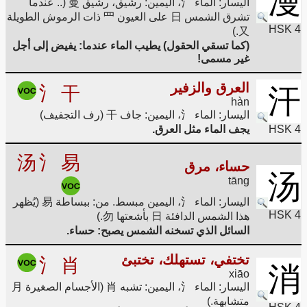
漫
اليسار: الماء 氵، اليمين: رشيق، رشيق 曼 (.. عندما
تشرق الشمس 日 على العيون 罒 ذات الرموش الطويلة
HSK 4
又.)
(كما تسقي الحقول) يطيب الماء عندما: يفيض إلى أجل
غير مسمى!
العرق والزفير
氵
干
汗
hàn
اليسار: الماء 氵، اليمين: جاف 干 (رف التجفيف)
HSK 4
يجف الماء مثل العرق.
汤
氵
易
حساء، مرق
汤
tāng
اليسار: الماء 氵، اليمين مبسط. من: ببساطة 易 (يُظهر
HSK 4
هذا الشمس الدافئة 日 بأشعتها 勿.)
السائل الذي تسخنه الشمس يصبح: حساء.
تختفي، تستهلك، تختبئ
氵
肖
消
xiāo
اليسار: الماء 氵، اليمين: تشبه 肖 (الأجسام الصغيرة 月
متشابهة.)