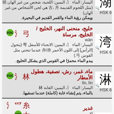
湖
اليسار: الماء 氵، اليمين: اللحية، شخص من غير الهان 胡
(مثل اللحوم القديمة 古، 月 هي لحى الأشخاص من غير
HSK 6
الهان)
ويمكن رؤية الماء والقمر القديم في البحيرة.
خليج، منحنى النهر، الخليج /
氵
弓
الخليج، مرساة
湾
wān
اليسار: الماء 氵، اليمين: الانحناء للأسفل 弯 (يتحول
[الرأس] إلى اللون الأحمر 亦/赤 عندما تنحني مثل
HSK 6
القوس 弓.)
يبدو الماء محمرًا في القوس الذي يشكل الخليج.
ماء، غمر، رش، تصفية، هطول
氵
林
淋
الأمطار
lín, lìn
اليسار: الماء 氵، اليمين: الغابة 林
HSK 6
بالماء، يتم إنشاء غابة (كاملة) عندما تسقيها.
氵
爫
糸
غدير
xī