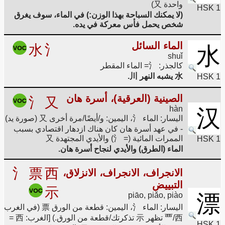
واحدة 又)
HSK 1
(لا يمكنك السباحة بهذا الوزن:) في الماء، سوف يغرق
شخص يحمل فأس معركة في يده.
الماء السائل
水
氵
水
shuǐ
كالجذر: 氵= الماء المقطر
水 يشبه النهر 川.
HSK 1
الصينية (العرقية)، أسرة هان
氵
又
hàn
汉
اليسار: الماء 氵، اليمين: و/أيضًا/مرة أخرى 又 (صورة يد)
- في عهد أسرة هان كان هناك ازدهار اقتصادي بسبب
الممرات المائية (= 氵) والأيدي المجتهدة 又
HSK 1
الماء (الطرق) والأيدي لنجاح أسرة هان.
氵
票
西
الانجراف، الانجراف، الانزلاق،
التبييض
示
漂
piāo, piǎo, piào
اليسار: الماء 氵، اليمين: قطعة من الورق 票 (في الغرب
覀/西 تظهر 示 تذكرتك/قطعة من الورق.) [الغرب: 西 =
HSK 1