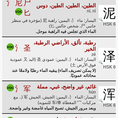
氵
尼
尸
الطين، الطين، الطين، دوس
泥
匕
ní, nì
اليسار: ماء 氵، اليمين: راهبة 尼 (مؤخرة في منظر
HSK 6
جانبي 尸، شخص جالس 匕)
الماء الذي تجلس فيه الراهبة موحل.
رطبة، تألق، الأراضي الرطبة،
氵
圣
الخير
泽
zé
اليسار: الماء 氵، اليمين: عمودي 圣 (اليد 又 عمودية
فوق الأرض 土)
HSK 6
(لا يمكن تصريف الماء) يبقيه الماء رطبًا ولامعًا عند
محاذاته عموديًا.
غائم، غير واضح، غبي، مملة
氵
军
浑
hún
اليسار: الماء 氵، اليمين: الجيش، الجيش 军 (.. مع
مركبات 冖 المغطاة 车/車 للتمويه)
HSK 6
وبعد مرور الجيش، تصبح المياه غامضة وغير واضحة.