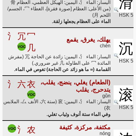
滑
اليسار: الماء 氵، اليمين: الهيكل العظمي، العظام 骨
(من الأعلى: العظام [صورة فقرة]، الغطاء 冖، الجسم/
HSK 5
اللحم 月)
الماء على العظام يجعلها زلقة.
氵
冗
冖
يهلك، يغرق، يقمع
沉
几
chén
اليسار: الماء 氵، اليمين: زائدة عن الحاجة 冗 (مفرش
HSK 5
المائدة 冖 على الطاولة 几 غير ضروري.)
القمامة (= ما هو زائد عن الحاجة) تغوص في الماء.
(الطعام) يغلي، ينضج، يقلب،
氵
六
衣
يتدحرج، يقلب
滚
gǔn
اليسار: الماء 氵، اليمين: 衮 (ستة 六، الأنف 厶، الملابس
HSK 5
衣)
وفي الماء ستة أنوف وثياب تغلي.
مكثفة، مركزة، كثيفة
氵
农
nóng