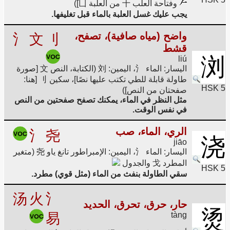
وفتاحة العلب 十 من العلبة 凵])
يجب عليك غسل العلبة بالماء قبل تغليفها.
واضح (مياه صافية)، تصفح،
氵
文
刂
قشط
浏
liú
اليسار: الماء 氵، اليمين: 刘 (الكتابة، النص 文 [صورة
طاولة قابلة للطي تكتب عليها نصًا]، سكين 刂 [هنا:
HSK 5
صفحتان من النص])
مثل النظر في الماء، يمكنك تصفح صفحتين من النص
في نفس الوقت.
الري، الماء، صب
氵
尧
浇
jiāo
اليسار: الماء 氵، اليمين: الإمبراطور تانغ ياو 尧 (متغير
المطرد 戈 والجدول
HSK 5
سقي الطاولة بنفث من الماء (مثل قوي) مطرد.
汤
火
氵
حار، حرق، تحرق، الحديد
烫
易
tàng