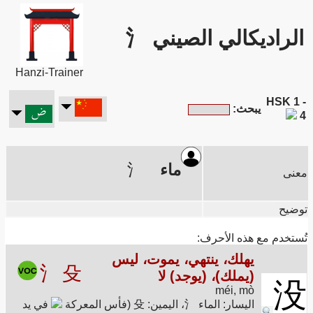
الراديكالي الصيني 氵
Hanzi-Trainer
HSK 1 -
يبحث:
4
ماء
氵
معنى
توضيح
تُستخدم مع هذه الأحرف:
يهلك، ينتهي، يموت، ليس
氵
殳
(يملك)، (يوجد) لا
没
méi, mò
اليسار: الماء 氵، اليمين: 殳 (فأس المعركة
في يد