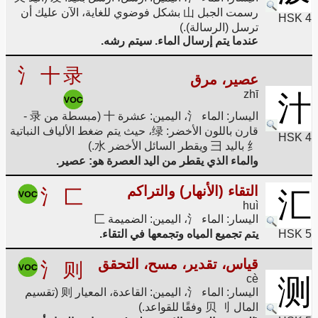
رسمت الجبل 山 بشكل فوضوي للغاية، الآن عليك أن
HSK 4
ترسل (الرسالة).)
عندما يتم إرسال الماء. سيتم رشه.
氵
十
录
عصير، مرق
zhī
汁
اليسار: الماء 氵، اليمين: عشرة 十 (مبسطة من 录 -
قارن باللون الأخضر: 绿، حيث يتم ضغط الألياف النباتية
HSK 4
纟 باليد 彐 ويقطر السائل الأخضر 水.)
والماء الذي يقطر من اليد العصرة هو: عصير.
التقاء (الأنهار) والتراكم
氵
匚
汇
huì
اليسار: الماء 氵، اليمين: الضميمة 匚
HSK 5
يتم تجميع المياه وتجمعها في التقاء.
قياس، تقدير، مسح، التحقق
氵
则
cè
测
اليسار: الماء 氵، اليمين: القاعدة، المعيار 则 (تقسيم
المال 贝 刂 وفقًا للقواعد.)