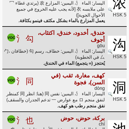
浓
اليسار: الماء 氵، اليمين: المزارع 农 (يرتدي غطاء 冖
على ملابسه 衣 [لأنه يجب عليه الخروج في جميع
HSK 5
الأحوال الجوية])
يعمل المزارع بالماء بشكل مكثف فينمو بكثافة.
خندق، أخدود، خندق، اكتئاب،
氵
勾
أجوف
沟
gōu
اليسار: الماء 氵، اليمين: خطاف، رسم 勾 (خطافان 勹،
HSK 5
厶 في الخطوبة)
يُحتجز (= يتجمع) الماء في الخندق.
كهف، مغارة، ثقب (في
氵
同
السن)، فجوة
洞
dòng
اليسار: الماء 氵، اليمين: نفس 同 (هنا: انظر 同 كمنظر
HSK 5
لنفق منجم ロ مع عوارض 一 تدعم الجدران والسقف)
نفق منجم رطب هو كهف.
بركة، حوض، حوض
氵
也
chí