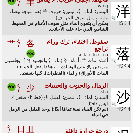
氵
羊
yáng
洋
اليسار: الماء 氵، اليمين: خروف 羊 (هنا: موجة بيضاء
ملتفة، مثل صوف الخروف)
HSK 4
يمكن أن يتموج الماء مثل صوف الأغنام في المحيط
الشاسع الذي جاء عليه الأجانب.
سقوط، اختفاء، ترك وراء،
艹
氵
各
تراجع
落
là, lào, luò, luō
أعلاه: نبات 艹، أدناه: 洛 (ماء 氵 والجميع 各 [= يجلسون
HSK 4
متربعين 夂 على الوسادة 口، هكذا يفعل الجميع])
النبات (الأوراق) والماء (القطرات): كلها تسقط.
الرمال والحبوب والحبيبات
氵
少
shā
沙
اليسار: الماء 氵، اليمين: القليل 少 (خط 小 صغير ノ
ليس كافيًا)
HSK 4
(لم تكن المياه نقية تمامًا أبدًا:) يوجد القليل من الرمل
في الماء.
氵
日
皿
درجة حرارة دافئة