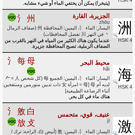
HSK 4
(يتبخر!) يمكن أن يختفي الماء أو شيء مشابه.
الجزيرة، القارة
氵
州
zhōu
洲
اليسار: الماء 氵، اليمين: المحافظة 州 (ضفاف الرمال
丶 في النهر 川 تفصل المحافظات)
HSK 4
عندما يكون هناك الكثير من المياه في النهر بالقرب من
الضفاف الرملية، تصبح المحافظة جزيرة.
氵
每
母
محيط البحر
hǎi
海
اليسار: الماء 氵، اليمين: الجميع 每 (كل شخص 人 =
لديه أم 母 [母 = امرأة 女 ذات ثديين متورمين ومنتفخين:
HSK 4
أثناء الرضاعة الطبيعية]
هناك ماء في كل بحر.
氵
敫
白
عنيف، قوي، متحمس
放
攴
jī
激
اليسار: الماء 氵، اليمين: 敫 (أبيض 白، الراحة: ترك /