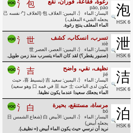
رغوة، فقاعة، فوران، نقع
氵
包
泡
pāo, pào
اليسار: الماء 氵، اليمين: الغلاف 包 (الغلاف 勹 نفسه 己
يجعله الشيء المغلف.)
HSK 6
الماء المغلف ينتج رغوة.
تسرب، انسكاب، كشف
氵
世
泄
xiè
اليسار: الماء 氵، اليمين: العصر، العصر 世
HSK 6
(صنبور يقطر؟) لقد كان الماء يتسرب منذ زمن طويل.
نظيف، نقي، واضح
氵
吉
洁
jié
اليسار: الماء 氵، اليمين: سعيد 吉 (تبسيط 喜، حيث
يكون لدى الباحث 士 حبة 豆 في فمه 口 وهو سعيد)
HSK 6
الماء يجعلك سعيدا عندما يكون نظيفا.
مرساة، مستنقع، بحيرة
氵
白
泊
bó
اليسار: الماء 氵، اليمين: الأبيض 白 (شعاع الشمس 日
يجعله أبيض)
HSK 6
نريد أن نرسي حيث يكون الماء أبيض (= نظيف).