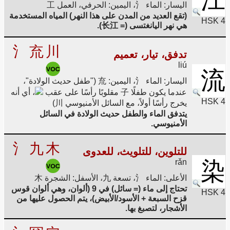
اليسار: الماء 氵، اليمين: الحرفي، العمل 工
(تقع العديد من المدن على هذا النهر) المياه المستخدمة
HSK 4
هي نهر اليانغتسى (= 长江).
氵
㐬
川
تدفق، تيار، تعميم
liú
流
اليسار: الماء 氵، اليمين: 㐬 ("طفل حديث الولادة"،
عندما يكون طفلًا 子 مقلوبًا رأسًا على عقب
، أي أنه
HSK 4
يخرج رأسًا أولاً، مع السائل الأمنيوسي 川)
يتدفق الماء والطفل حديث الولادة في السائل
الأمنيوسي.
氵
九
木
للتلوين، للتلويث، للعدوى
rǎn
染
الأعلى: الماء 氵، تسعة 九، الأسفل: الشجرة 木
تحتاج إلى ماء (= سائل) في 9 (ألوان، وهي ألوان قوس
HSK 4
قزح السبعة + الأسود/الأبيض)، يتم الحصول عليها من
الأشجار، لتصبغ بها.