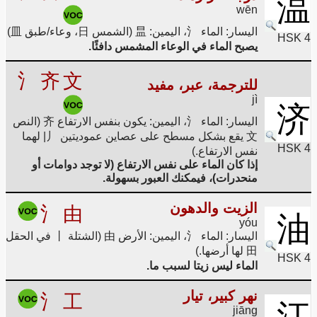
温
wēn
اليسار: الماء 氵، اليمين: 昷 (الشمس 日، وعاء/طبق 皿)
HSK 4
يصبح الماء في الوعاء المشمس دافئًا.
氵
齐
文
للترجمة، عبر، مفيد
jì
济
اليسار: الماء 氵، اليمين: يكون بنفس الارتفاع 齐 (النص
文 يقع بشكل مسطح على عصاين عموديتين 丿| لهما
HSK 4
نفس الارتفاع.)
إذا كان الماء على نفس الارتفاع (لا توجد دوامات أو
منحدرات)، فيمكنك العبور بسهولة.
الزيت والدهون
氵
由
油
yóu
اليسار: الماء 氵، اليمين: الأرض 由 (الشتلة 丨 في الحقل
田 لها أرضها.)
HSK 4
الماء ليس زيتا لسبب ما.
نهر كبير، تيار
氵
工
江
jiāng