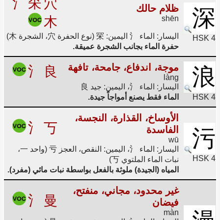
氵
罙
穴
ظلام حالك
深
木
shēn
اليسار: الماء 氵 اليمين: 罙 (نوع الحفرة 穴، الشجرة 木)
HSK 4
حفرة الماء بجانب الشجرة عميقة.
موجة، اندفاع، جامحة، تافهة
氵
良
浪
làng
اليسار: الماء 氵، اليمين: جيد 良
HSK 4
الماء فقط يصنع أمواجاً جيدة.
الأوساخ، القذارة، النجسة،
氵
丂
الفاسدة
污
wū
اليسار: الماء 氵، اليمين: النقص، العجز 亏 (واحد 一،
HSK 4
نبات الماء الملتوي 丂)
المياه (الجيدة) ملوثة بالفعل بواسطة نبات مائي (مفرد).
غير محدود، مجاني، منفتح،
氵
曼
فيضان
màn