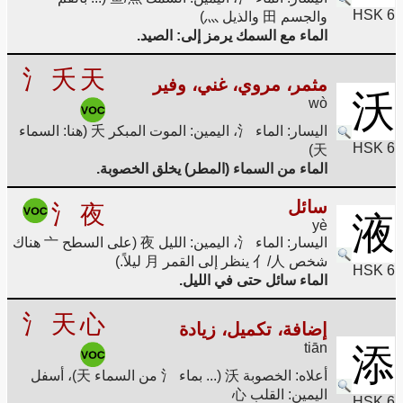
HSK 6
والجسم 田 والذيل 灬)
الماء مع السمك يرمز إلى: الصيد.
氵
夭
天
مثمر، مروي، غني، وفير
沃
wò
اليسار: الماء 氵، اليمين: الموت المبكر 夭 (هنا: السماء
HSK 6
天)
الماء من السماء (المطر) يخلق الخصوبة.
سائل
氵
夜
液
yè
اليسار: الماء 氵، اليمين: الليل 夜 (على السطح 亠 هناك
شخص 亻/人 ينظر إلى القمر 月 ليلاً.)
HSK 6
الماء سائل حتى في الليل.
氵
天
心
إضافة، تكميل، زيادة
tiān
添
أعلاه: الخصوبة 沃 (... بماء 氵 من السماء 天)، أسفل
اليمين: القلب 心
HSK 6