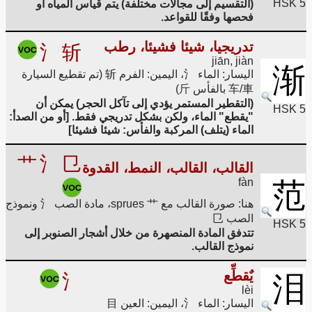
HSK 5
(التقسيم إلى مجالات مختلفة) يتم قياس المياه أو
فحصها وفقًا للقواعد.
تدريجيا، شيئا فشيئا، رطب
氵
斩
jiān, jiàn
渐
اليسار: الماء 氵، اليمين: الفرم 斩 (تم تقطيع السيارة
车/車 بالفأس 斤)
(التقطير المستمر يؤدي إلى تآكل الحجر) يمكن أن
HSK 5
"يقطع" الماء، ولكن بشكل تدريجي فقط. [أو من الصدأ:
الماء (يتلف) المركبة والفأس: شيئا فشيئا]
艹
氵
㔾
القالب، القالب، النمط، القدوة
fàn
范
هنا: صورة القالب مع sprues 艹، مادة الصب 氵 ونموذج
الصب 㔾
HSK 5
تتدفق المادة المنصهرة من خلال أشجار الصنوبر إلى
نموذج القالب.
يٌقطِّع
氵
泪
lèi
اليسار: الماء 氵، اليمين: العين 目