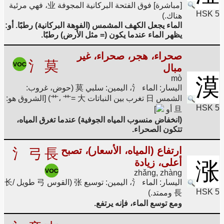
[مباشرة] فوق الفتحة البركانية المجوفة 业، فهي مرئية
HSK 5
هناك.)
الماء يجعل الكهف المشمس (الفوهة البركانية) رطبًا. أو:
يظهر الماء عندما يكون (= مثل الأرض) رطبًا.
صحراء، هجر، صحراء، غير
氵
莫
مبال
mò
漠
اليسار: الماء 氵، اليمين: سلبي 莫 (حوض، غروب:
الشمس 日 تغرب بين النباتات 艹، 艹= 大) [الشروق هو:
HSK 5
旦 أو
]
(انخفاض منسوب المياه الجوفية) عندما تغرق المياه،
تتكون الصحراء.
ارتفاع (المياه، الأسعار)، تصبح
氵
弓
長
أعلى، زيادة
涨
zhǎng, zhàng
اليسار: الماء 氵، اليمين: توسيع 张 (القوس 弓 طويل 长/
HSK 5
長 وممتد.)
ومع توسع الماء، فإنه يرتفع.