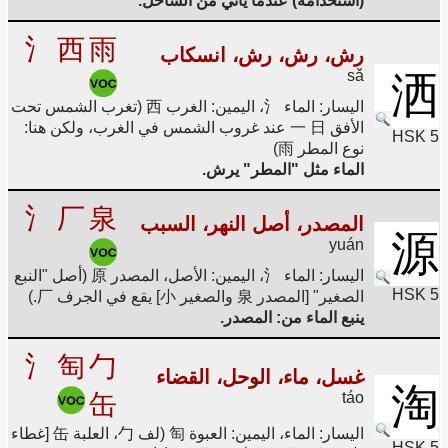
(استخدامه) عندما يأتي من الساحل.
氵
西
雨
رش، رش، رش، انسكاب
sǎ
洒
اليسار: الماء 氵، اليمين: الغرب 西 (تغرب الشمس تحت
الأفق 一 日 عند غروب الشمس في الغرب، ولكن هنا:
HSK 5
نوع المطر 雨)
الماء مثل "المطر" يرش.
氵
厂
泉
المصدر، أصل النهر، السبب
源
yuán
اليسار: الماء 氵، اليمين: الأصل، المصدر 原 (أصل "النبع
HSK 5
الصغير" [المصدر 泉 والصغير 小] يقع في الجرف 厂.)
ينبع الماء من: المصدر.
氵
匋
勹
غسل، ماء، الوحل، القضاء
淘
缶
táo
اليسار: الماء، اليمين: العبوة 匋 (لف 勹، العلبة 缶 [غطاء
HSK 5