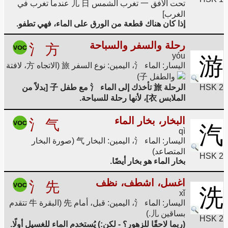
تحت الأفق 一 تغرب الشمس 儿 日 عندما تغرب في
الغرب]
إذا كان هناك قطعة من الورق على الماء، فهي تطفو.
رحلة والسفر والسباحة
氵
方
yóu
游
اليسار: الماء 氵، اليمين: نوع السفر 旅 (الاتجاه 方، لافتة
والطفل 子)
HSK 2
الرحلة 旅 تأخذك إلى الماء 氵 مع طفل 子 [بدلاً من
الملابس 衣]، لأنها رحلة للسباحة.
البخار، بخار الماء
氵
气
汽
qì
اليسار: الماء 氵، اليمين: البخار 气 (صورة البخار
المتصاعد)
HSK 2
بخار الماء هو بخار أيضًا.
اغسل، اشطف، نظف
氵
先
洗
xǐ
اليسار: الماء 氵، اليمين: قبل، أمام 先 (البقرة 牛 تتقدم
بساقين 儿.)
HSK 2
(ربما لاحقًا للزهور؟ - لكن:) يُستخدم الماء للغسيل أولًا.