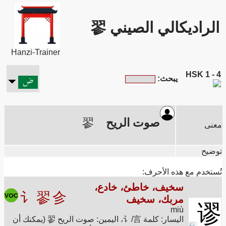
الراديكالي الصيني 翏
Hanzi-Trainer
HSK 1 - 4
يبحث:
صوت الريح
翏
معنى
توضيح
تُستخدم مع هذه الأحرف:
سخيف، خاطئ، خادع،
讠
翏
㐱
مربك، سخيف
谬
miù
اليسار: كلمة 讠/言، اليمين: صوت الريح 翏 (يمكنك أن