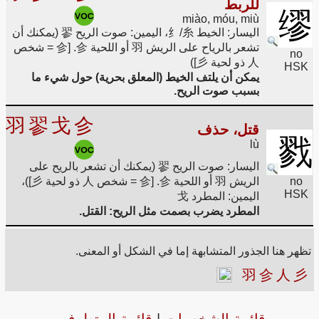
للربط
缪
miào, móu, miù
اليسار: الخيط 纟/糸، اليمين: صوت الريح 翏 (يمكنك أن
تشعر بالرياح على الريش 羽 أو اللحية 㐱. [㐱 = شخص
no
人 ذو لحية 彡])
HSK
يمكن أن يلتف الخيط (المعلق بحرية) حول شيء ما
بسبب صوت الريح.
羽
翏
戈
㐱
قتل، حذف
戮
lù
اليسار: صوت الريح 翏 (يمكنك أن تشعر بالريح على
no
الريش 羽 أو اللحية 㐱. [㐱 = شخص 人 ذو لحية 彡])،
HSK
اليمين: المطرد 戈
المطرد يضرب بصمت مثل الريح: القتل.
تظهر هنا الجذور المتشابهة إما في الشكل أو المعنى.
羽
㐱
人
彡