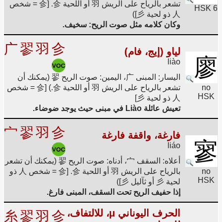
تشعر بالرياح على الريش 羽 أو اللحية 㐱. [㐱 = شخص
HSK 6
人 ذو لحية 彡])
وكان كلامه مثل صوت الريح: سخيف.
广
翏
羽
㐱
لياو (إيج، فام)
廖
liào
اليسار: المبنى 广، اليمين: صوت الريح 翏 (يمكنك أن
no
تشعر بالرياح على الريش 羽 أو اللحية 㐱.) [㐱 = شخص
HSK
人 ذو لحية 彡]
تعيش عائلة Liào في مبنى حيث يوجد ضوضاء.
宀
翏
羽
㐱
فارغة، واقفة فارغة
寥
liáo
أعلاه: السقف 宀، أدناه: صوت الريح 翏 (يمكنك أن تشعر
no
بالرياح على الريش 羽 أو اللحية 㐱. [㐱 = شخص 人 ذو
HSK
لحية 彡 أو ثآليل 彡])
إذا حفيف الريح تحت السقف، المبنى فارغ.
الحرف اليوناني μ، للالتفاف،
糸
翏
羽
㐱