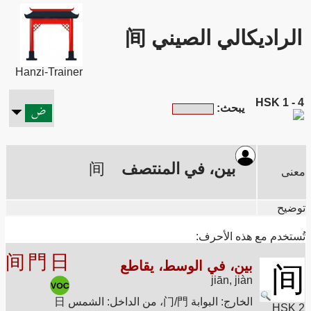
الراديكالي الصيني 间
Hanzi-Trainer
HSK 1 - 4
يبحث:
بين، في المنتصف
间
معنى
توضيح
تُستخدم مع هذه الأحرف:
间
門
日
بين، في الوسط، يقاطع
间
jiān, jiàn
الخارج: البوابة 门/門، من الداخل: الشمس 日
HSK 2