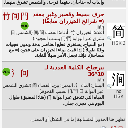
والباب له جناحان، بينهما فرجة، والشمس تشرق بينهما.
حرف بسيط وقصير وغير معقد
竹
间
門
(= شرائح الخيزران سابقًا)
简
jiǎn
أعلاه: الخيزران 竹، أدناه: الفضاء 间/間 (الشمس 日
تشرق عبر البوابة 门/門 بسبب الفجوة.)
HSK 3
(مع السياج، يستغرق قطع العناصر بدقة وبدون فجوات
وقتًا طويلاً:) إذا قمت ببناء الخيزران على فجوة (= مع
مساحة)، فإنك تجعل الأمر سهلاً للغاية.
بيرجباخ، الكلمة العددية لـ
氵
间
10^36
涧
jiàn
اليسار: الماء 氵، اليمين: بين، الفضاء 间 (تشرق الشمس
no
عبر البوابة 门/門 日 بسبب الفجوة.)
HSK
المياه التي تتدفق عبر البوابة 门 (هنا: المضيق) طوال
اليوم هي مجرى جبلي.
تظهر هنا الجذور المتشابهة إما في الشكل أو المعنى.