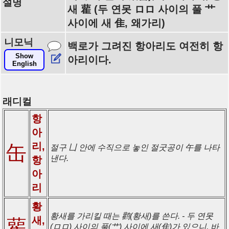
설명
새 雚 (두 연못 ロロ 사이의 풀 艹
사이에 새 隹, 왜가리)
니모닉
백로가 그려진 항아리도 여전히 항
Show
아리이다.
English
래디컬
항
아
리,
缶
절구 凵 안에 수직으로 놓인 절굿공이 午를 나타
낸다.
항
아
리
황
황새를 가리킬 때는 鹳(황새)를 쓴다. - 두 연못
새,
雚
(ロロ) 사이의 풀(艹) 사이에 새(隹)가 있으니, 바