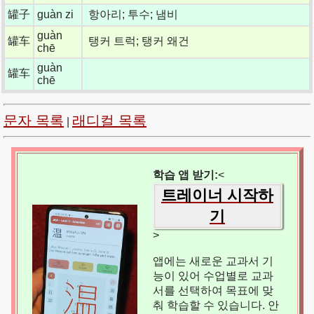
罐子
guàn zi
항아리; 투수; 냄비
guàn
罐车
탱커 트럭; 탱커 왜건
chē
guàn
罐车
chē
문자 목록
래디컬 목록
|
학습 앱 받기:
<
트레이너 시작하
기
>
앱에는 새로운 교과서 기
능이 있어 수업별로 교과
서를 선택하여 목표에 맞
춰 학습할 수 있습니다. 안