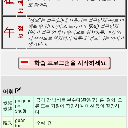
백
로 황새다.
로
"정오"는 절구(凵)에 사용되는 절구망치(午)로 이
해될 수 있다. (비교: 도자기 缶 [fǒu]) 절구망치
정
午
(午)가 절구 안에서 수직으로 위치하듯, 태양 역
오
시 수직으로 위치하기 때문에 "정오"라는 의미가
생겨난다.
학습 프로그램을 시작하세요!
어휘
금이 간 냄비를 부수다(관용구); 흠, 결함, 오
pò guàn
破罐
pò
류 또는 좌절에 직면하여 미친 듯이 절망하
破摔
shuāi
다.
guàn
罐头
주석; 캔
tou