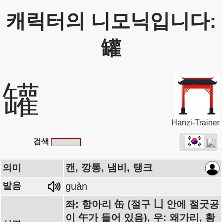
캐릭터의 니모닉입니다:
罐
罐
Hanzi-Trainer
검색
캔, 깡통, 냄비, 탱크
의미
발음
guàn
좌: 항아리 缶 (절구 凵 안에 절굿공
이 午가 들어 있음), 우: 왜가리, 황