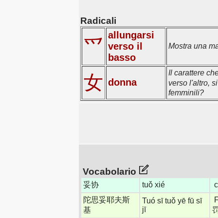
Radicali
allungarsi
爫
verso il
Mostra una man
basso
Il carattere ch
女
donna
verso l'altro, 
femminili?
Vocabolario
妥协
tuǒ xié
c
陀思妥耶夫斯
F
Tuó sī tuǒ yē fū sī
jī
基