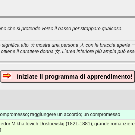
o che si protende verso il basso per strappare qualcosa.
e significa alto 大 mostra una persona 人 con le braccia aperte 一. S
si ottiene il carattere donna 女. L'area inferiore più ampia può ess
Iniziate il programma di apprendimento!
ompromesso; raggiungere un accordo; un compromesso
ëdor Mikhailovich Dostoevskij (1821-1881), grande romanziere 
罚