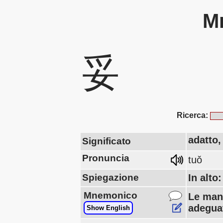
Mn
妥
Ricerca:
adatto,
Significato
Pronuncia
tuǒ
Spiegazione
In alt
Mnemonico
Le mani
adegua
Show English