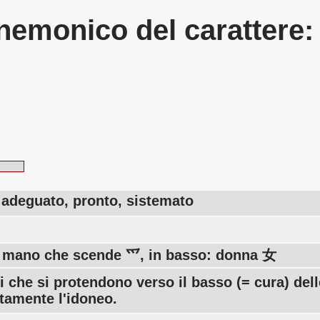
emonico del carattere
 adeguato, pronto, sistemato
o: mano che scende 爫, in basso: donna 女
 che si protendono verso il basso (= cura) de
tamente l'idoneo.