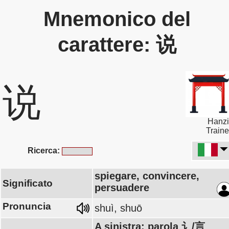
Mnemonico del
carattere: 说
说
Hanzi
Traine
Ricerca:
spiegare, convincere,
Significato
persuadere
Pronuncia
shuì, shuō
A sinistra: parola 讠/言