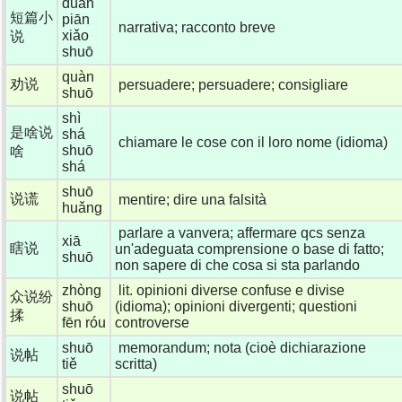
duǎn
短篇小
piān
narrativa; racconto breve
xiǎo
说
shuō
quàn
劝说
persuadere; persuadere; consigliare
shuō
shì
是啥说
shá
chiamare le cose con il loro nome (idioma)
shuō
啥
shá
shuō
说谎
mentire; dire una falsità
huǎng
parlare a vanvera; affermare qcs senza
xiā
瞎说
un'adeguata comprensione o base di fatto;
shuō
non sapere di che cosa si sta parlando
zhòng
lit. opinioni diverse confuse e divise
众说纷
shuō
(idioma); opinioni divergenti; questioni
揉
fēn róu
controverse
shuō
memorandum; nota (cioè dichiarazione
说帖
tiě
scritta)
shuō
说帖