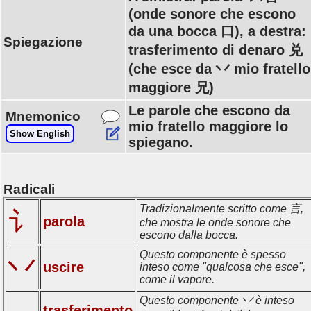
(onde sonore che escono
da una bocca 口), a destra:
Spiegazione
trasferimento di denaro 兑
(che esce da 丷 mio fratello
maggiore 兄)
Le parole che escono da
Mnemonico
mio fratello maggiore lo
Show English
spiegano.
Radicali
Tradizionalmente scritto come 言,
讠
parola
che mostra le onde sonore che
escono dalla bocca.
Questo componente è spesso
丷
uscire
inteso come "qualcosa che esce",
come il vapore.
Questo componente 丷 è inteso
trasferimento