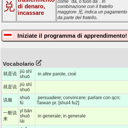
come "da, o fuori da". In
兑
di denaro,
combinazione con il fratello
maggiore 兄, indica un pagamento
incassare
da parte del fratello.
Iniziate il programma di apprendimento!
Vocabolario
jiù shì
就是说
in altre parole, cioè
shuō
jiù shì
就是说
shuō
shuō
persuadere; convincere; parlare con qcn;
说服
fú
Taiwan pr. [shui4 fu2]
yī bān
一般说
shuō
in generale; in generale
来
lái