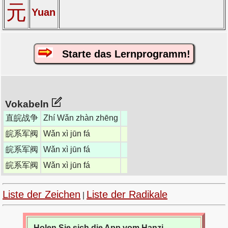
元
Yuan
Starte das Lernprogramm!
Vokabeln
直皖战争
Zhí Wǎn zhàn zhēng
皖系军阀
Wǎn xì jūn fá
皖系军阀
Wǎn xì jūn fá
皖系军阀
Wǎn xì jūn fá
Liste der Zeichen
Liste der Radikale
|
Holen Sie sich die App vom Hanzi-