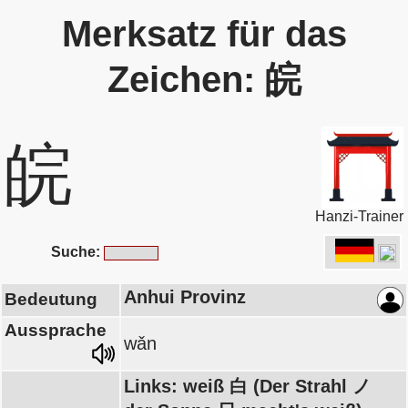
Merksatz für das
Zeichen: 皖
皖
Hanzi-Trainer
Suche:
Anhui Provinz
Bedeutung
Aussprache
wǎn
Links: weiß 白 (Der Strahl ノ