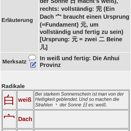
der Sonne 日 macht's weiß),
rechts: vollständig: 完 (Ein
Dach 宀 braucht einen Ursprung
Erläuterung
(=Fundament) 元, um
vollständig und fertig zu sein)
[Ursprung: 元 = zwei 二 Beine
儿]
In weiß und fertig: Die Anhui
Merksatz
Provinz
Radikale
Bei starkem Sonnenschein ist man von der
白
weiß
Helligkeit geblendet. Und so machen die
Strahlen 丶 der Sonne 日 es: weiß.
宀
Dach