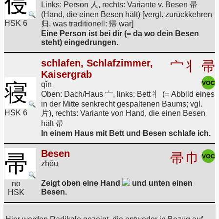
侵
Links: Person 人, rechts: Variante v. Besen 帚
(Hand, die einen Besen hält) [vergl. zurückkehren
HSK 6
归, was traditionell: 帰 war]
Eine Person ist bei dir (= da wo dein Besen
steht) eingedrungen.
schlafen, Schlafzimmer,
宀
丬
帚
Kaisergrab
寝
qǐn
Oben: Dach/Haus 宀, links: Bett 丬 (= Abbild eines
in der Mitte senkrecht gespaltenen Baums; vgl.
HSK 6
片), rechts: Variante von Hand, die einen Besen
hält 帚
In einem Haus mit Bett und Besen schlafe ich.
Besen
帚
帚
巾
zhǒu
Zeigt oben eine Hand
und unten einen
no
Besen.
HSK