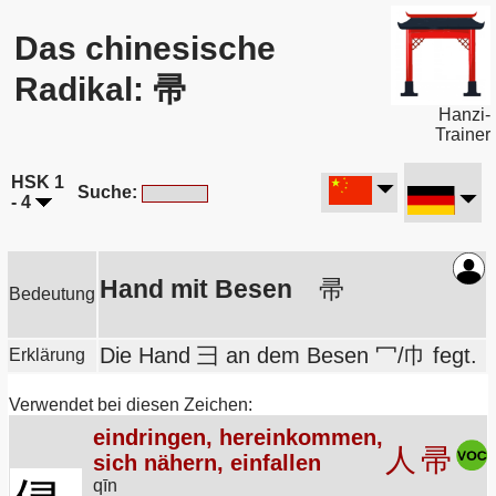
Das chinesische
Radikal: 帚
Hanzi-
Trainer
HSK 1
Suche:
- 4
Hand mit Besen
帚
Bedeutung
Die Hand 彐 an dem Besen 冖/巾 fegt.
Erklärung
Verwendet bei diesen Zeichen:
eindringen, hereinkommen,
人
帚
sich nähern, einfallen
qīn