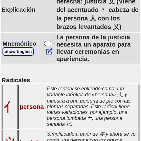
derecha: justicia 义 (Viene
Explicación
del acentuado 丶 cabeza de
la persona 人 con los
brazos levantados 乂)
La persona de la justicia
Mnemónico
necesita un aparato para
llevar ceremonias en
Show English
apariencia.
Radicales
Este radical se entiende como una
variante idéntica de «persona» 人, y
muestra a una persona de pie con las
亻
persona
piernas separadas. Este radical tiene
varias variaciones, por ejemplo, una
persona tumbada
, una persona
sentada 匕.
Simplificado a partir de 義 y ahora se ve
como una persona con los brazos