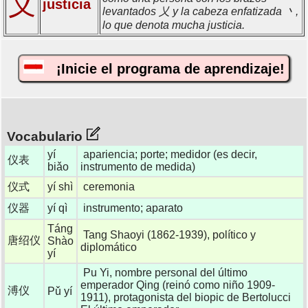
义
justicia
levantados 乂 y la cabeza enfatizada 丶,
lo que denota mucha justicia.
¡Inicie el programa de aprendizaje!
Vocabulario
yí
apariencia; porte; medidor (es decir,
仪表
biǎo
instrumento de medida)
仪式
yí shì
ceremonia
仪器
yí qì
instrumento; aparato
Táng
Tang Shaoyi (1862-1939), político y
唐绍仪
Shào
diplomático
yí
Pu Yi, nombre personal del último
emperador Qing (reinó como niño 1909-
溥仪
Pǔ yí
1911), protagonista del biopic de Bertolucci