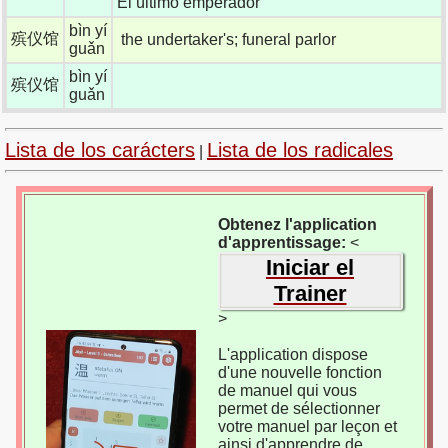
El último emperador
bìn yí
殡仪馆
the undertaker's; funeral parlor
guǎn
bìn yí
殡仪馆
guǎn
Lista de los carácters
Lista de los radicales
|
Obtenez l'application
d'apprentissage:
<
Iniciar el
Trainer
>
L'application dispose
d'une nouvelle fonction
de manuel qui vous
permet de sélectionner
votre manuel par leçon et
ainsi d'apprendre de