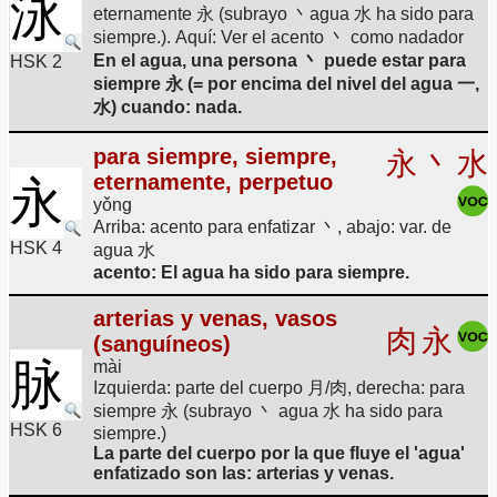
泳
eternamente 永 (subrayo 丶agua 水 ha sido para
siempre.). Aquí: Ver el acento 丶 como nadador
En el agua, una persona 丶 puede estar para
HSK 2
siempre 永 (= por encima del nivel del agua 一,
水) cuando: nada.
para siempre, siempre,
永
丶
水
eternamente, perpetuo
永
yǒng
Arriba: acento para enfatizar 丶, abajo: var. de
HSK 4
agua 水
acento: El agua ha sido para siempre.
arterias y venas, vasos
肉
永
(sanguíneos)
脉
mài
Izquierda: parte del cuerpo 月/肉, derecha: para
siempre 永 (subrayo 丶 agua 水 ha sido para
HSK 6
siempre.)
La parte del cuerpo por la que fluye el 'agua'
enfatizado son las: arterias y venas.