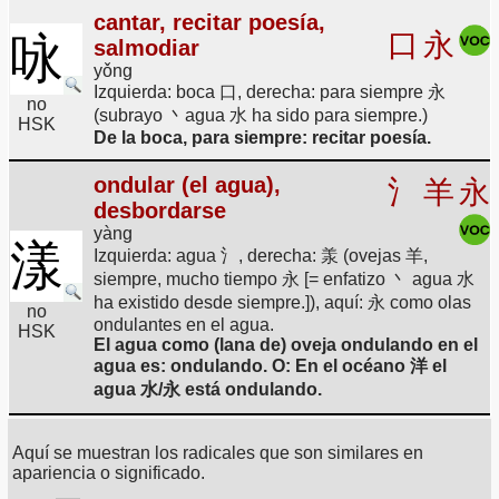
cantar, recitar poesía,
口
永
咏
salmodiar
yǒng
Izquierda: boca 口, derecha: para siempre 永
no
(subrayo 丶agua 水 ha sido para siempre.)
HSK
De la boca, para siempre: recitar poesía.
ondular (el agua),
氵
羊
永
desbordarse
yàng
漾
Izquierda: agua 氵, derecha: 羕 (ovejas 羊,
siempre, mucho tiempo 永 [= enfatizo 丶 agua 水
ha existido desde siempre.]), aquí: 永 como olas
no
ondulantes en el agua.
HSK
El agua como (lana de) oveja ondulando en el
agua es: ondulando. O: En el océano 洋 el
agua 水/永 está ondulando.
Aquí se muestran los radicales que son similares en
apariencia o significado.