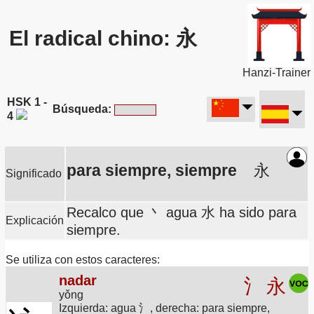
El radical chino: 永
Hanzi-Trainer
HSK 1 -
Búsqueda:
4
para siempre, siempre
永
Significado
Recalco que 丶 agua 水 ha sido para
Explicación
siempre.
Se utiliza con estos caracteres:
nadar
氵
永
yǒng
Izquierda: agua 氵, derecha: para siempre,