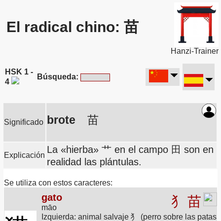
El radical chino: 苗
Hanzi-Trainer
HSK 1 -
Búsqueda:
4
brote
苗
Significado
La «hierba» 艹 en el campo 田 son en
Explicación
realidad las plántulas.
Se utiliza con estos caracteres:
gato
犭
苗
māo
Izquierda: animal salvaje 犭 (perro sobre las patas