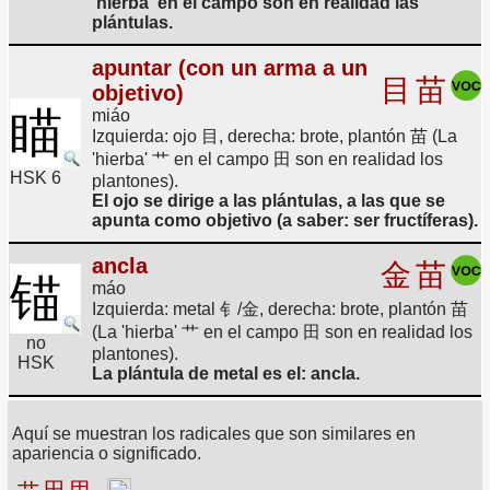
'hierba' en el campo son en realidad las
plántulas.
apuntar (con un arma a un
目
苗
objetivo)
瞄
miáo
Izquierda: ojo 目, derecha: brote, plantón 苗 (La
'hierba' 艹 en el campo 田 son en realidad los
HSK 6
plantones).
El ojo se dirige a las plántulas, a las que se
apunta como objetivo (a saber: ser fructíferas).
ancla
金
苗
锚
máo
Izquierda: metal 钅/金, derecha: brote, plantón 苗
(La 'hierba' 艹 en el campo 田 son en realidad los
no
plantones).
HSK
La plántula de metal es el: ancla.
Aquí se muestran los radicales que son similares en
apariencia o significado.