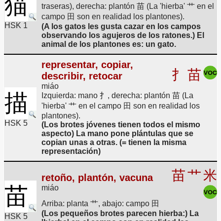
猫
traseras), derecha: plantón 苗 (La 'hierba' 艹 en el
campo 田 son en realidad los plantones).
HSK 1
(A los gatos les gusta cazar en los campos
observando los agujeros de los ratones.) El
animal de los plantones es: un gato.
representar, copiar,
扌
苗
describir, retocar
miáo
描
Izquierda: mano 扌, derecha: plantón 苗 (La
'hierba' 艹 en el campo 田 son en realidad los
plantones).
HSK 5
(Los brotes jóvenes tienen todos el mismo
aspecto) La mano pone plántulas que se
copian unas a otras. (= tienen la misma
representación)
苗
艹
米
retoño, plantón, vacuna
苗
miáo
Arriba: planta 艹, abajo: campo 田
(Los pequeños brotes parecen hierba:) La
HSK 5