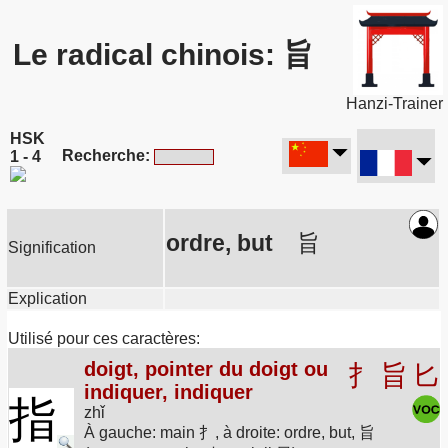
Le radical chinois: 旨
Hanzi-Trainer
HSK
Recherche:
1 - 4
ordre, but
旨
Signification
Explication
Utilisé pour ces caractères:
doigt, pointer du doigt ou
扌
旨
匕
indiquer, indiquer
指
zhǐ
À gauche: main 扌, à droite: ordre, but, 旨