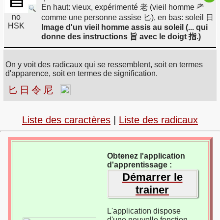
En haut: vieux, expérimenté 老 (vieil homme 耂
no
comme une personne assise 匕), en bas: soleil 日
HSK
Image d'un vieil homme assis au soleil (... qui
donne des instructions 旨 avec le doigt 指.)
On y voit des radicaux qui se ressemblent, soit en termes
d'apparence, soit en termes de signification.
匕
日
令
尼
Liste des caractères
|
Liste des radicaux
Obtenez l'application
d'apprentissage :
Démarrer le
trainer
L'application dispose
d'une nouvelle fonction