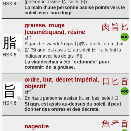
(personne assise 匕, soleil 日)
HSK 4
La main d'une personne assise pointe vers le
soleil avec: son doigt.
graisse, rouge
肉
旨
匕
(cosmétiques), résine
脂
zhī
A gauche: viande/corps 月/肉 à droite: ordre, but
旨 (Si qqn. est assis 匕 au soleil 日 il a le but [à
HSK 6
indiquer avec les doigts 指])
La viande/chair a été "ordonnée" pour
contenir: de la graisse.
ordre, but, décret impérial,
日
匕
旨
objectif
旨
zhǐ
En haut: personne assise 匕, en bas: soleil 日
HSK 6
Si qqn. est assis au-dessus du soleil, il peut
donner des ordres et des décrets.
魚
耂
旨
nageoire