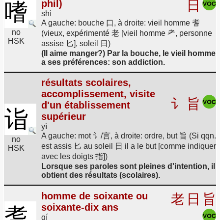
phil)
日
嗜
shì
A gauche: bouche 口, à droite: vieil homme 耆
no
(vieux, expérimenté 老 [vieil homme 耂, personne
HSK
assise 匕], soleil 日)
(Il aime manger?) Par la bouche, le vieil homme
a ses préférences: son addiction.
résultats scolaires,
accomplissement, visite
讠
旨
d'un établissement
诣
supérieur
yì
A gauche: mot 讠/言, à droite: ordre, but 旨 (Si qqn.
no
est assis 匕 au soleil 日 il a le but [comme indiquer
HSK
avec les doigts 指])
Lorsque ses paroles sont pleines d'intention, il
obtient des résultats (scolaires).
homme de soixante ou
老
日
旨
soixante-dix ans
耆
qí