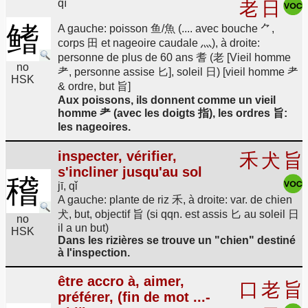
qí
老
日
鳍
A gauche: poisson 鱼/魚 (.... avec bouche ⺈,
corps 田 et nageoire caudale 灬), à droite:
personne de plus de 60 ans 耆 (老 [Vieil homme
no
耂, personne assise 匕], soleil 日) [vieil homme 耂
HSK
& ordre, but 旨]
Aux poissons, ils donnent comme un vieil
homme 耂 (avec les doigts 指), les ordres 旨:
les nageoires.
inspecter, vérifier,
禾
犬
旨
s'incliner jusqu'au sol
稽
jī, qǐ
A gauche: plante de riz 禾, à droite: var. de chien
犬, but, objectif 旨 (si qqn. est assis 匕 au soleil 日
no
il a un but)
HSK
Dans les rizières se trouve un "chien" destiné
à l'inspection.
être accro à, aimer,
口
老
旨
préférer, (fin de mot ...-