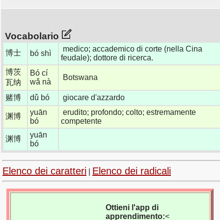
Vocabolario
medico; accademico di corte (nella Cina
博士
bó shì
feudale); dottore di ricerca.
博茨
Bó cí
Botswana
wǎ nà
瓦纳
赌博
dǔ bó
giocare d'azzardo
yuān
erudito; profondo; colto; estremamente
渊博
bó
competente
yuān
渊博
bó
Elenco dei caratteri
Elenco dei radicali
|
Ottieni l'app di
apprendimento:
<