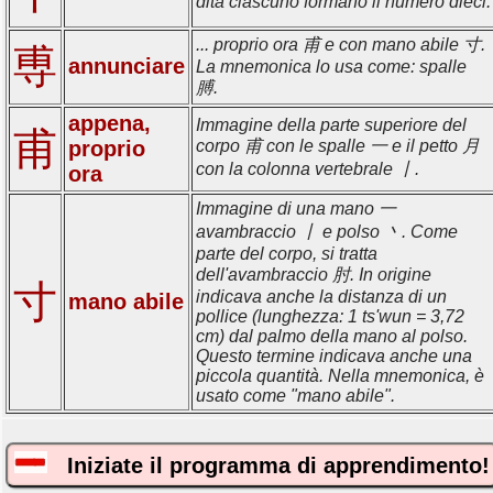
dita ciascuno formano il numero dieci.
... proprio ora 甫 e con mano abile 寸.
尃
annunciare
La mnemonica lo usa come: spalle
膊.
appena,
Immagine della parte superiore del
甫
proprio
corpo 甫 con le spalle 一 e il petto 月
con la colonna vertebrale 丨.
ora
Immagine di una mano 一
avambraccio 丨 e polso 丶. Come
parte del corpo, si tratta
dell'avambraccio 肘. In origine
寸
indicava anche la distanza di un
mano abile
pollice (lunghezza: 1 ts'wun = 3,72
cm) dal palmo della mano al polso.
Questo termine indicava anche una
piccola quantità. Nella mnemonica, è
usato come "mano abile".
Iniziate il programma di apprendimento!