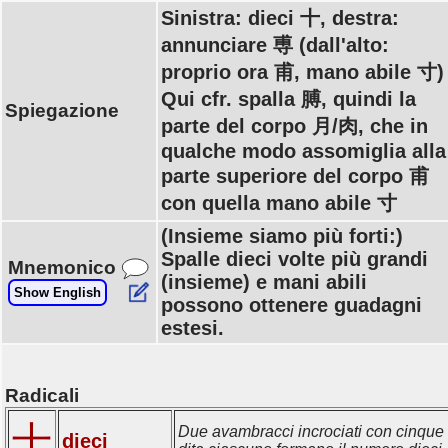
Sinistra: dieci 十, destra:
annunciare 尃 (dall'alto:
proprio ora 甫, mano abile 寸)
Qui cfr. spalla 膊, quindi la
Spiegazione
parte del corpo 月/肉, che in
qualche modo assomiglia alla
parte superiore del corpo 甫
con quella mano abile 寸
(Insieme siamo più forti:)
Spalle dieci volte più grandi
Mnemonico
(insieme) e mani abili
Show English
possono ottenere guadagni
estesi.
Radicali
十
Due avambracci incrociati con cinque
dieci