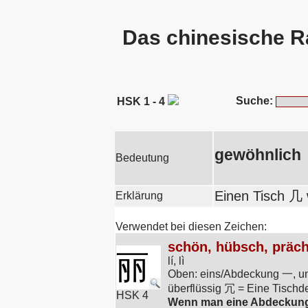
Das chinesische R
Suche:
HSK 1 - 4
gewöhnlich
Bedeutung
Einen Tisch 几 
Erklärung
Verwendet bei diesen Zeichen:
schön, hübsch, präch
丽
lí, lì
Oben: eins/Abdeckung 一, unt
überflüssig 冗 = Eine Tischde
HSK 4
Wenn man eine Abdeckung (