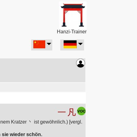
Hanzi-Trainer
一
凡
em Kratzer 丶 ist gewöhnlich.) [vergl.
 sie wieder schön.