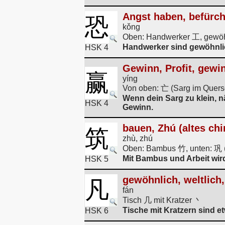
Angst haben, befürch
恐
kǒng
Oben: Handwerker 工, gewöhnl
Handwerker sind gewöhnlic
HSK 4
Gewinn, Profit, gewi
赢
yíng
Von oben: 亡 (Sarg im Quersc
Wenn dein Sarg zu klein, n
HSK 4
Gewinn.
bauen, Zhú (altes ch
筑
zhù, zhú
Oben: Bambus 竹, unten: 巩 (A
Mit Bambus und Arbeit wird
HSK 5
gewöhnlich, weltlich
凡
fán
Tisch 几 mit Kratzer 丶
Tische mit Kratzern sind 
HSK 6