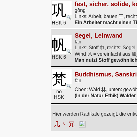
fest, sicher, solide, 
巩
gǒng
Links: Arbeit, bauen 工, rech
Ein Arbeiter macht einen T
HSK 6
Segel, Leinwand
帆
fān
Links: Stoff 巾, rechts: Sege
Wind 风 = vereinfacht aus 風
HSK 6
Man nutzt Stoff gewöhnlich 
梵
Buddhismus, Sanskri
fàn
Oben: Wald 林, unten: gewöhn
no
(In der Natur-Ethik) Wäld
HSK
Hier werden Radikale gezeigt, die ent
几
丶
冗