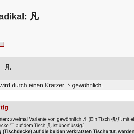
adikal: 凡
凡
wird durch einen Kratzer 丶gewöhnlich.
tig
en: zweimal Variante von gewöhnlich 凡 (Ein Tisch 机/几 mit ein
cke 冖 auf dem Tisch 几 ist überflüssig.]
Tischdecke) auf die beiden verkratzten Tische tut, werden