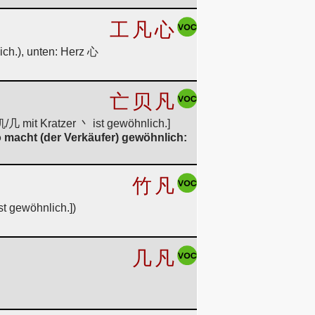
工
凡
心
ch.), unten: Herz 心
亡
贝
凡
/几 mit Kratzer 丶 ist gewöhnlich.]
o macht (der Verkäufer) gewöhnlich:
竹
凡
t gewöhnlich.])
几
凡