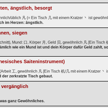
ten, ängstlich, besorgt
ich/üblich 凡 (= Ein Tisch 几 mit einem Kratzer 丶 ist gewöhnli
h im Herzen: ängstlich.
nnen, siegen
hnitt), Mund: 口, Körper 月, Geld 贝, gewöhnlich 凡 [Ein Tisch 机
ämlich wie ein Mund ist und dein Körper dafür Geld zahlt, s
inesisches Saiteninstrument)
rbeit 工, gewöhnlich 凡 [Ein Tisch 机/几 mit einem Kratzer 丶 is
 der zerkratzte Tisch gebaut.
, vergänglich
etwas ganz Gewöhnliches.