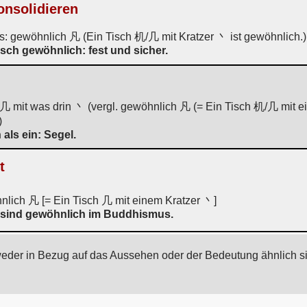
konsolidieren
ts: gewöhnlich 凡 (Ein Tisch 机/几 mit Kratzer 丶 ist gewöhnlich.)
isch gewöhnlich: fest und sicher.
l 几 mit was drin 丶 (vergl. gewöhnlich 凡 (= Ein Tisch 机/几 mit ei
)
als ein: Segel.
t
lich 凡 [= Ein Tisch 几 mit einem Kratzer 丶]
er sind gewöhnlich im Buddhismus.
weder in Bezug auf das Aussehen oder der Bedeutung ähnlich s